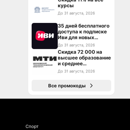
промокоду ТРЕНД
курсы
До 31 августа, 2026
35 дней бесплатного
доступа к подписке
Иви для новых
пользователей
До 31 августа, 2026
Скидка 72 000 на
высшее образование
и среднее
специальное
До 31 августа, 2026
образование в
первый год обучения
Все промокоды
Спорт