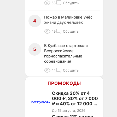
58
Обсудить
Пожар в Малиновке унёс
4
жизни двух человек
49
Обсудить
В Кузбассе стартовали
5
Всероссийские
горноспасательные
соревнования
44
Обсудить
ПРОМОКОДЫ
Скидка 20% от 4
000 ₽, 30% от 7 000
₽ и 40% от 12 000 ₽
на первый и все
До 15 августа, 2026
повторные заказы по
Скидка 11% на все