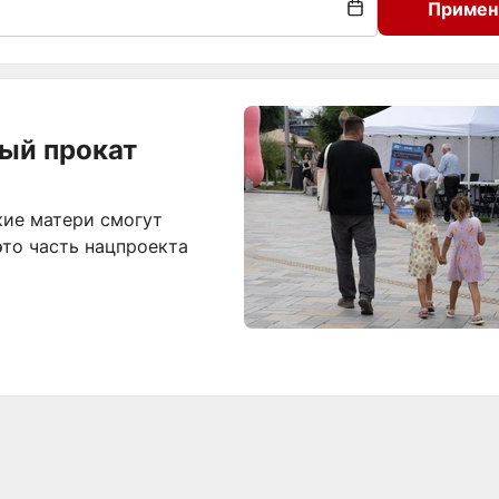
Примен
ный прокат
кие матери смогут
это часть нацпроекта