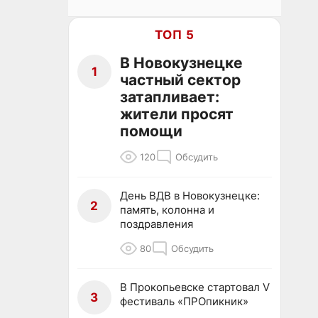
ТОП 5
В Новокузнецке
1
частный сектор
затапливает:
жители просят
помощи
120
Обсудить
День ВДВ в Новокузнецке:
2
память, колонна и
поздравления
80
Обсудить
В Прокопьевске стартовал V
3
фестиваль «ПРОпикник»