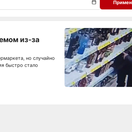
Примен
мемом из-за
ермаркета, но случайно
ия быстро стало