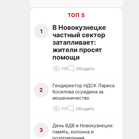
ТОП 5
В Новокузнецке
1
частный сектор
затапливает:
жители просят
помощи
119
Обсудить
Гендиректор НДСК Лариса
2
Косилова осуждена за
мошенничество
117
Обсудить
День ВДВ в Новокузнецке:
3
память, колонна и
поздравления