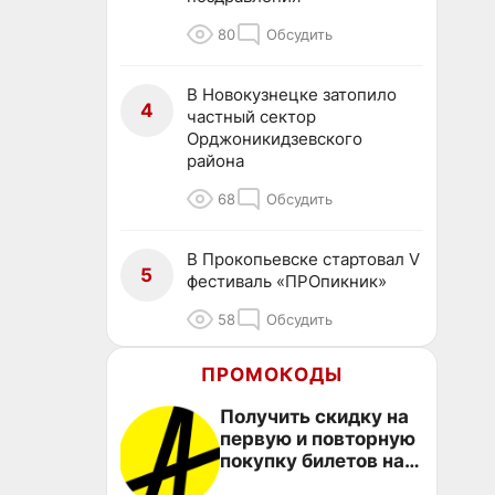
80
Обсудить
В Новокузнецке затопило
4
частный сектор
Орджоникидзевского
района
68
Обсудить
В Прокопьевске стартовал V
5
фестиваль «ПРОпикник»
58
Обсудить
ПРОМОКОДЫ
Получить скидку на
первую и повторную
покупку билетов на
Яндекс Афише