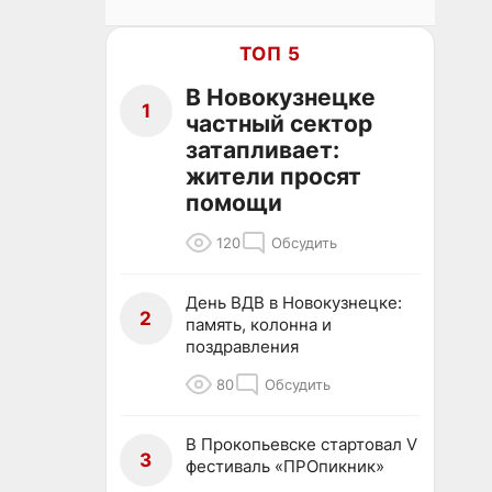
ТОП 5
В Новокузнецке
1
частный сектор
затапливает:
жители просят
помощи
120
Обсудить
День ВДВ в Новокузнецке:
2
память, колонна и
поздравления
80
Обсудить
В Прокопьевске стартовал V
3
фестиваль «ПРОпикник»