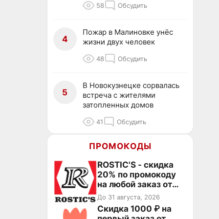
58
Обсудить
Пожар в Малиновке унёс
4
жизни двух человек
48
Обсудить
В Новокузнецке сорвалась
5
встреча с жителями
затопленных домов
41
Обсудить
ПРОМОКОДЫ
ROSTIC'S - скидка
20% по промокоду
на любой заказ от
3199₽!
До 31 августа, 2026
Скидка 1000 ₽ на
первый заказ от