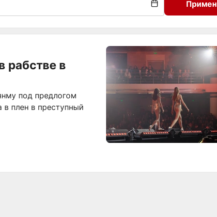
Примен
в рабстве в
янму под предлогом
а в плен в преступный