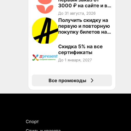
3000 ₽ на сайте и в
приложении
До 31 августа, 2026
Получить скидку на
первую и повторную
покупку билетов на
Яндекс Афише
Скидка 5% на все
сертификаты
До 1 января, 2027
Все промокоды
Спорт
Стиль и красота