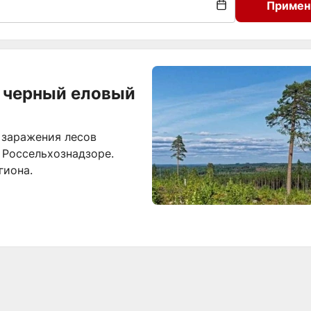
Примен
я черный еловый
 заражения лесов
 Россельхознадзоре.
гиона.