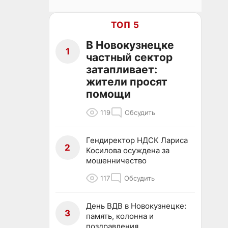
ТОП 5
В Новокузнецке
1
частный сектор
затапливает:
жители просят
помощи
119
Обсудить
Гендиректор НДСК Лариса
2
Косилова осуждена за
мошенничество
117
Обсудить
День ВДВ в Новокузнецке:
3
память, колонна и
поздравления