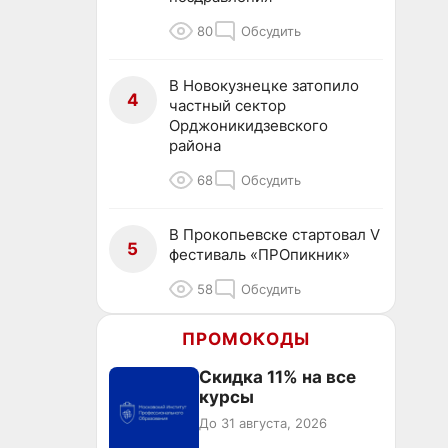
80
Обсудить
В Новокузнецке затопило
4
частный сектор
Орджоникидзевского
района
68
Обсудить
В Прокопьевске стартовал V
5
фестиваль «ПРОпикник»
58
Обсудить
ПРОМОКОДЫ
Скидка 11% на все
курсы
До 31 августа, 2026