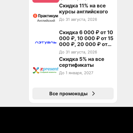
Скидка 11% на все
курсы английского
До 31 августа, 2026
Скидка 6 000 ₽ от 10
000 ₽, 10 000 ₽ от 15
000 ₽, 20 000 ₽ от
30 000 ₽ и 35 000 ₽
До 31 августа, 2026
от 50 000 ₽ на
Скидка 5% на все
первый и все
сертификаты
повторные заказы по
До 1 января, 2027
промокоду НАБЕРИ
Все промокоды