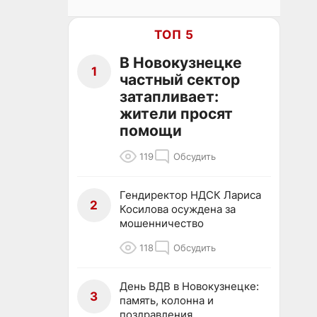
ТОП 5
В Новокузнецке
1
частный сектор
затапливает:
жители просят
помощи
119
Обсудить
Гендиректор НДСК Лариса
2
Косилова осуждена за
мошенничество
118
Обсудить
День ВДВ в Новокузнецке:
3
память, колонна и
поздравления