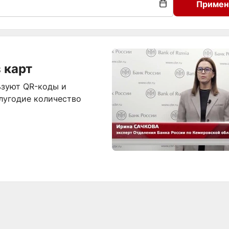
Примен
 карт
ьзуют QR-коды и
лугодие количество