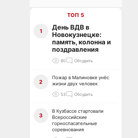
ТОП 5
День ВДВ в
1
Новокузнецке:
память, колонна и
поздравления
80
Обсудить
Пожар в Малиновке унёс
2
жизни двух человек
53
Обсудить
В Кузбассе стартовали
3
Всероссийские
горноспасательные
соревнования