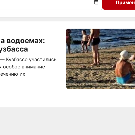
Примен
на водоемах:
узбасса
 — Кузбассе участились
у особое внимание
печению их