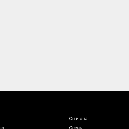
Он и она
ал
Осень