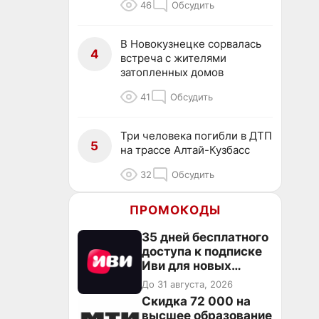
46
Обсудить
В Новокузнецке сорвалась
4
встреча с жителями
затопленных домов
41
Обсудить
Три человека погибли в ДТП
5
на трассе Алтай-Кузбасс
32
Обсудить
ПРОМОКОДЫ
35 дней бесплатного
доступа к подписке
Иви для новых
пользователей
До 31 августа, 2026
Скидка 72 000 на
высшее образование