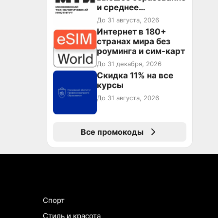
и среднее
специальное
До 31 августа, 2026
образование в
Интернет в 180+
первый год обучения
странах мира без
роуминга и сим-карт
До 31 декабря, 2026
Скидка 11% на все
курсы
До 31 августа, 2026
Все промокоды
Спорт
Стиль и красота