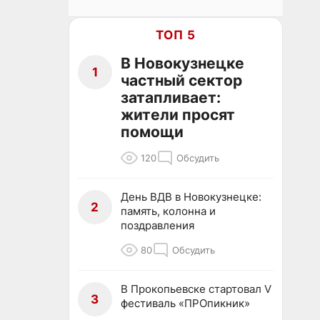
ТОП 5
В Новокузнецке
1
частный сектор
затапливает:
жители просят
помощи
120
Обсудить
День ВДВ в Новокузнецке:
2
память, колонна и
поздравления
80
Обсудить
В Прокопьевске стартовал V
3
фестиваль «ПРОпикник»