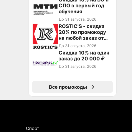
СПО в первый год
обучения
До 31 августа, 2026
ROSTIC'S - скидка
20% по промокоду
на любой заказ от
3199₽!
До 31 августа, 2026
Скидка 10% на один
заказ до 20 000 ₽
До 31 августа, 2026
Все промокоды
Спорт