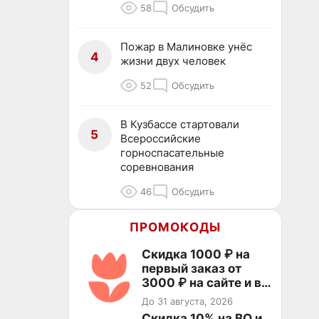
58
Обсудить
Пожар в Малиновке унёс
4
жизни двух человек
52
Обсудить
В Кузбассе стартовали
5
Всероссийские
горноспасательные
соревнования
46
Обсудить
ПРОМОКОДЫ
Скидка 1000 ₽ на
первый заказ от
3000 ₽ на сайте и в
приложении
До 31 августа, 2026
Скидка 10% на ВО и