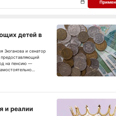
Примен
ющих детей в
я Зюганова и сенатор
, предоставляющий
од на пенсию —
самостоятельно
я и реалии