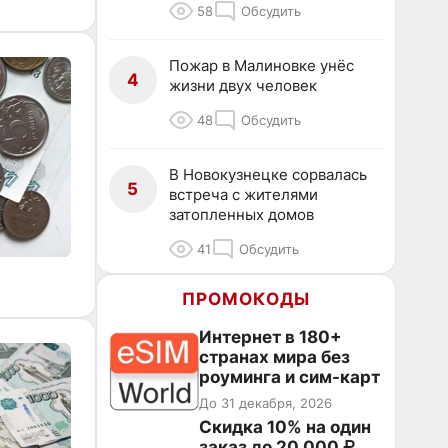
58
Обсудить
Пожар в Малиновке унёс
4
жизни двух человек
48
Обсудить
В Новокузнецке сорвалась
5
встреча с жителями
затопленных домов
41
Обсудить
ПРОМОКОДЫ
Интернет в 180+
странах мира без
роуминга и сим-карт
До 31 декабря, 2026
Скидка 10% на один
заказ до 20 000 ₽