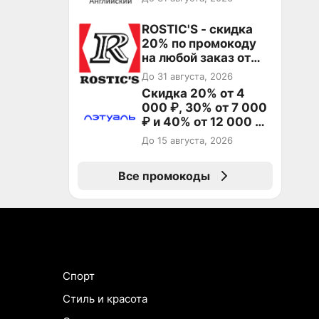
ROSTIC'S - скидка
20% по промокоду
на любой заказ от
3199₽!
До 31 августа, 2026
Скидка 20% от 4
000 ₽, 30% от 7 000
₽ и 40% от 12 000 ₽
на первый и все
До 15 августа, 2026
повторные заказы по
промокоду ТРЕНД
Все промокоды
Спорт
Стиль и красота