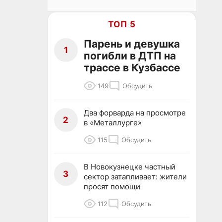
ТОП 5
Парень и девушка
1
погибли в ДТП на
трассе в Кузбассе
149
Обсудить
Два форварда на просмотре
2
в «Металлурге»
115
Обсудить
В Новокузнецке частный
3
сектор затапливает: жители
просят помощи
112
Обсудить