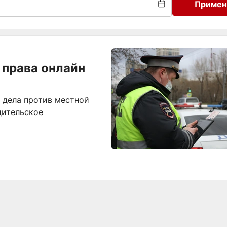
Примен
 права онлайн
 дела против местной
дительское