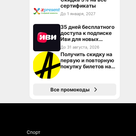
сертификаты
До 1 января, 2027
35 дней бесплатного
доступа к подписке
Иви для новых
пользователей
До 31 августа, 2026
Получить скидку на
первую и повторную
покупку билетов на
Яндекс Афише
Все промокоды
Спорт