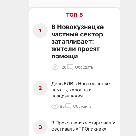
ТОП 5
В Новокузнецке
1
частный сектор
затапливает:
жители просят
помощи
120
Обсудить
День ВДВ в Новокузнецке:
2
память, колонна и
поздравления
80
Обсудить
В Прокопьевске стартовал V
3
фестиваль «ПРОпикник»