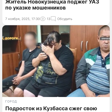
Житель Новокузнецка поджег УАЗ
по указке мошенников
7 ноября, 2025, 17:30
13
Обсудить
ГОРОД
Подросток из Кузбасса сжег свою