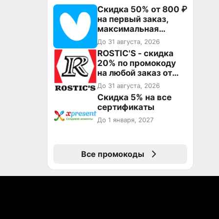
Скидка 50% от 800 ₽
на первый заказ,
максимальная
скидка 600 ₽
До 31 августа, 2026
ROSTIC'S - скидка
20% по промокоду
на любой заказ от
3199₽!
До 31 августа, 2026
Скидка 5% на все
сертификаты
До 1 января, 2027
Все промокоды