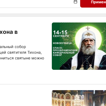
Примен
хона в
ральный собор
ей святителя Тихона,
ониться святыне можно