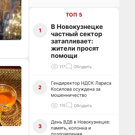
ТОП 5
В Новокузнецке
1
частный сектор
затапливает:
жители просят
помощи
117
Обсудить
Гендиректор НДСК Лариса
2
Косилова осуждена за
мошенничество
115
Обсудить
День ВДВ в Новокузнецке:
3
память, колонна и
поздравления