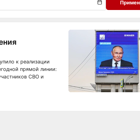
Примен
ения
упило к реализации
егодной прямой линии:
участников СВО и