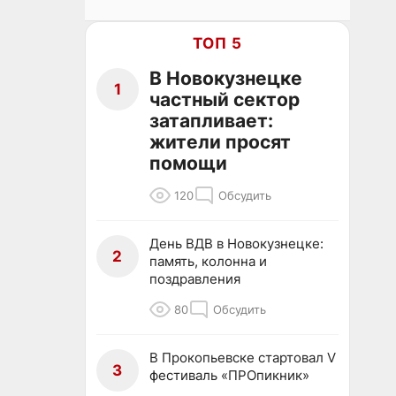
ТОП 5
В Новокузнецке
1
частный сектор
затапливает:
жители просят
помощи
120
Обсудить
День ВДВ в Новокузнецке:
2
память, колонна и
поздравления
80
Обсудить
В Прокопьевске стартовал V
3
фестиваль «ПРОпикник»