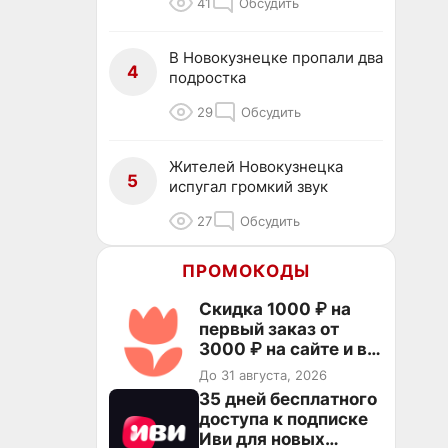
41
Обсудить
В Новокузнецке пропали два
4
подростка
29
Обсудить
Жителей Новокузнецка
5
испугал громкий звук
27
Обсудить
ПРОМОКОДЫ
Скидка 1000 ₽ на
первый заказ от
3000 ₽ на сайте и в
приложении
До 31 августа, 2026
35 дней бесплатного
доступа к подписке
Иви для новых