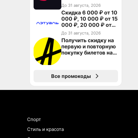
пользователей
До 31 августа, 2026
Скидка 6 000 ₽ от 10
000 ₽, 10 000 ₽ от 15
000 ₽, 20 000 ₽ от
30 000 ₽ и 35 000 ₽
До 31 августа, 2026
от 50 000 ₽ на
Получить скидку на
первый и все
первую и повторную
повторные заказы по
покупку билетов на
промокоду НАБЕРИ
Яндекс Афише
Все промокоды
Спорт
Стиль и красота