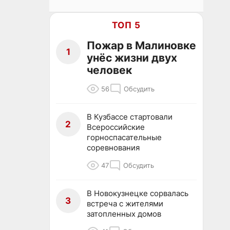
ТОП 5
Пожар в Малиновке
1
унёс жизни двух
человек
56
Обсудить
В Кузбассе стартовали
2
Всероссийские
горноспасательные
соревнования
47
Обсудить
В Новокузнецке сорвалась
3
встреча с жителями
затопленных домов