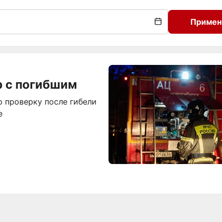
Примен
р с погибшим
 проверку после гибели
е