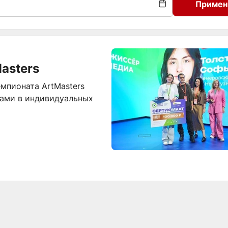
Примен
asters
мпионата ArtMasters
рами в индивидуальных