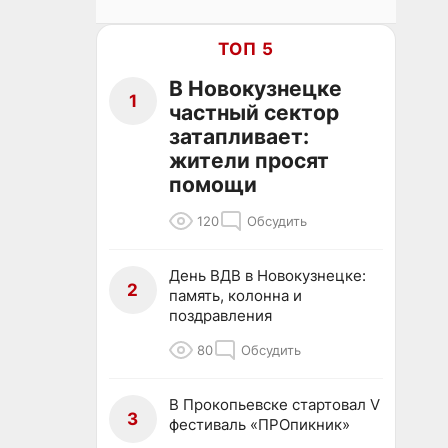
ТОП 5
В Новокузнецке
1
частный сектор
затапливает:
жители просят
помощи
120
Обсудить
День ВДВ в Новокузнецке:
2
память, колонна и
поздравления
80
Обсудить
В Прокопьевске стартовал V
3
фестиваль «ПРОпикник»