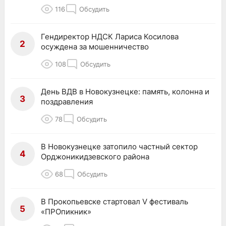
116
Обсудить
Гендиректор НДСК Лариса Косилова
2
осуждена за мошенничество
108
Обсудить
День ВДВ в Новокузнецке: память, колонна и
3
поздравления
78
Обсудить
В Новокузнецке затопило частный сектор
4
Орджоникидзевского района
68
Обсудить
В Прокопьевске стартовал V фестиваль
5
«ПРОпикник»