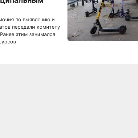
иципальным
мочия по выявлению и
атов передали комитету
Ранее этим занимался
сурсов