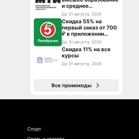
и среднее
специальное
До 31 августа, 2026
образование в
Скидка 55% на
первый год обучения
первый заказ от 700
₽ в приложении
Пятёрочка Доставка
До 31 августа, 2026
Скидка 11% на все
курсы
До 31 августа, 2026
Все промокоды
Спорт
Стиль и красота