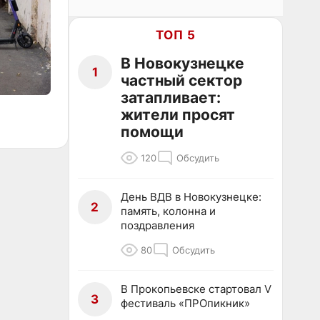
ТОП 5
В Новокузнецке
1
частный сектор
затапливает:
жители просят
помощи
120
Обсудить
День ВДВ в Новокузнецке:
2
память, колонна и
поздравления
80
Обсудить
В Прокопьевске стартовал V
3
фестиваль «ПРОпикник»