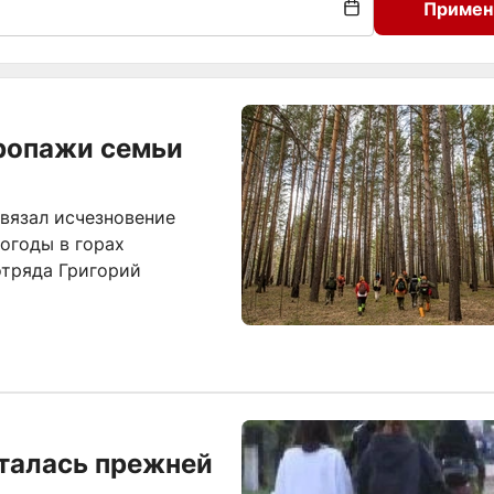
Примен
пропажи семьи
вязал исчезновение
огоды в горах
отряда Григорий
сталась прежней