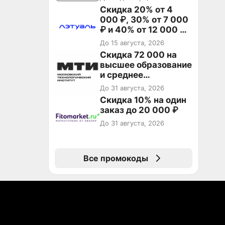
Скидка 20% от 4
000 ₽, 30% от 7 000
₽ и 40% от 12 000 ₽
на первый и все
До 15 августа, 2026
повторные заказы по
Скидка 72 000 на
промокоду ТРЕНД
высшее образование
и среднее
специальное
До 31 августа, 2026
образование в
Скидка 10% на один
первый год обучения
заказ до 20 000 ₽
До 31 августа, 2026
Все промокоды