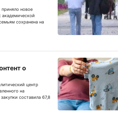
а приняло новое
к академической
семьям сохранена на
онтент о
литический центр
вленного на
закупки составила 67,8