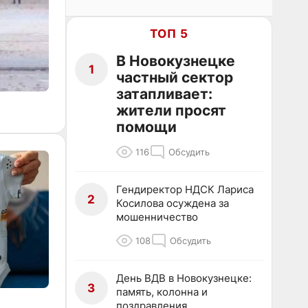
ТОП 5
В Новокузнецке
1
частный сектор
затапливает:
жители просят
помощи
116
Обсудить
Гендиректор НДСК Лариса
2
Косилова осуждена за
мошенничество
108
Обсудить
День ВДВ в Новокузнецке:
3
память, колонна и
поздравления