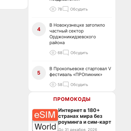
78
Обсудить
В Новокузнецке затопило
4
частный сектор
Орджоникидзевского
района
68
Обсудить
В Прокопьевске стартовал V
5
фестиваль «ПРОпикник»
58
Обсудить
ПРОМОКОДЫ
Интернет в 180+
странах мира без
роуминга и сим-карт
До 31 декабря, 2026