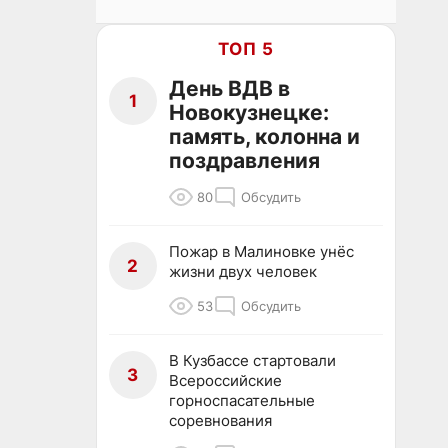
ТОП 5
День ВДВ в
1
Новокузнецке:
память, колонна и
поздравления
80
Обсудить
Пожар в Малиновке унёс
2
жизни двух человек
53
Обсудить
В Кузбассе стартовали
3
Всероссийские
горноспасательные
соревнования