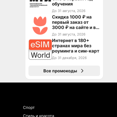
обучения
До 31 августа, 2026
Скидка 1000 ₽ на
первый заказ от
3000 ₽ на сайте и в
приложении
До 31 августа, 2026
Интернет в 180+
странах мира без
роуминга и сим-карт
До 31 декабря, 2026
Все промокоды
Спорт
Стиль и красота