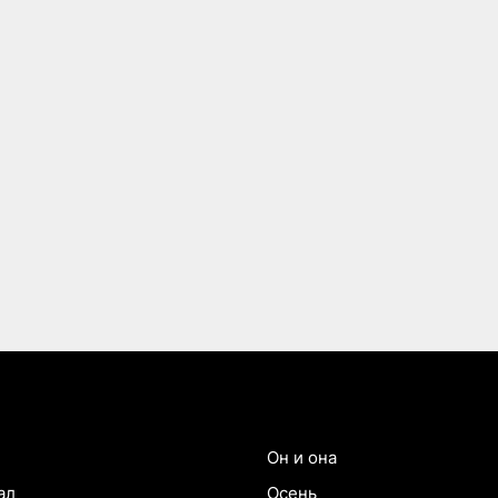
Он и она
ал
Осень