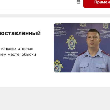
Примен
поставленный
ключевых отделов
чем месте: обыски