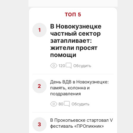
ТОП 5
В Новокузнецке
1
частный сектор
затапливает:
жители просят
помощи
120
Обсудить
День ВДВ в Новокузнецке:
2
память, колонна и
поздравления
80
Обсудить
В Прокопьевске стартовал V
3
фестиваль «ПРОпикник»