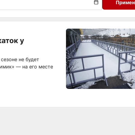
Примен
каток у
сезоне не будет
имик» — на его месте