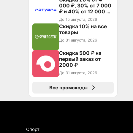
000 ₽, 30% от 7 000
₽ и 40% от 12 000 ₽
на первый и все
До 15 августа, 2026
повторные заказы по
Скидка 10% на все
промокоду ТРЕНД
товары
До 31 августа, 2026
Скидка 500 ₽ на
первый заказ от
2000 ₽
До 31 августа, 2026
Все промокоды
Спорт