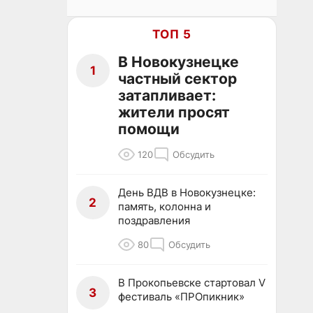
ТОП 5
В Новокузнецке
1
частный сектор
затапливает:
жители просят
помощи
120
Обсудить
День ВДВ в Новокузнецке:
2
память, колонна и
поздравления
80
Обсудить
В Прокопьевске стартовал V
3
фестиваль «ПРОпикник»