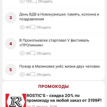
120
Обсудить
День ВДВ в Новокузнецке: память, колонна и
3
поздравления
80
Обсудить
В Прокопьевске стартовал V фестиваль
4
«ПРОпикник»
58
Обсудить
Пожар в Малиновке унёс жизни двух человек
5
46
Обсудить
ПРОМОКОДЫ
ROSTIC'S - скидка 20% по
промокоду на любой заказ от 3199₽!
До 31 августа, 2026