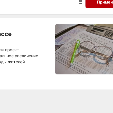
Примен
ассе
ли проект
мальное увеличение
ходы жителей