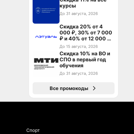
курсы
До 31 августа, 2026
Скидка 20% от 4
000 ₽, 30% от 7 000
₽ и 40% от 12 000 ₽
на первый и все
До 15 августа, 2026
повторные заказы по
Скидка 10% на ВО и
промокоду ТРЕНД
СПО в первый год
обучения
До 31 августа, 2026
Все промокоды
Спорт