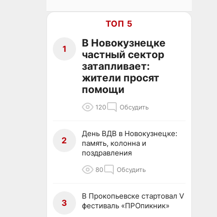
ТОП 5
В Новокузнецке
1
частный сектор
затапливает:
жители просят
помощи
120
Обсудить
День ВДВ в Новокузнецке:
2
память, колонна и
поздравления
80
Обсудить
В Прокопьевске стартовал V
3
фестиваль «ПРОпикник»