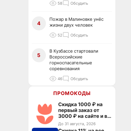
58
Обсудить
Пожар в Малиновке унёс
4
жизни двух человек
52
Обсудить
В Кузбассе стартовали
5
Всероссийские
горноспасательные
соревнования
46
Обсудить
ПРОМОКОДЫ
Скидка 1000 ₽ на
первый заказ от
3000 ₽ на сайте и в
приложении
До 31 августа, 2026
Скидка 11% на все