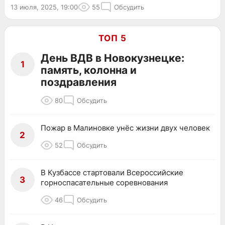
13 июля, 2025, 19:00
55
Обсудить
ТОП 5
День ВДВ в Новокузнецке:
1
память, колонна и
поздравления
80
Обсудить
Пожар в Малиновке унёс жизни двух человек
2
52
Обсудить
В Кузбассе стартовали Всероссийские
3
горноспасательные соревнования
46
Обсудить