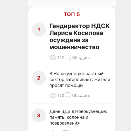
ТОП 5
Гендиректор НДСК
1
Лариса Косилова
осуждена за
мошенничество
122
Обсудить
В Новокузнецке частный
2
сектор затапливает: жители
просят помощи
120
Обсудить
День ВДВ в Новокузнецке:
3
память, колонна и
поздравления