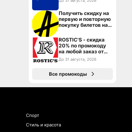
До 31 августа, 2026
Получить скидку на
первую и повторную
покупку билетов на
Яндекс Афише
ROSTIC'S - скидка
20% по промокоду
на любой заказ от
3199₽!
До 31 августа, 2026
Все промокоды
Спорт
Стиль и красота