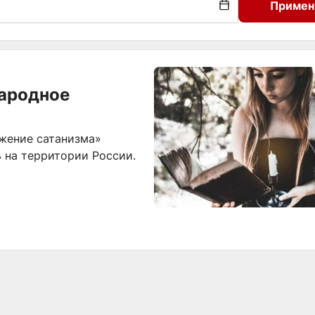
Примен
ародное
жение сатанизма»
 на территории России.