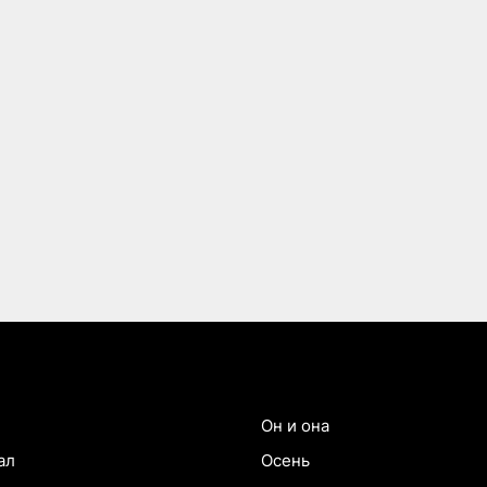
Он и она
ал
Осень