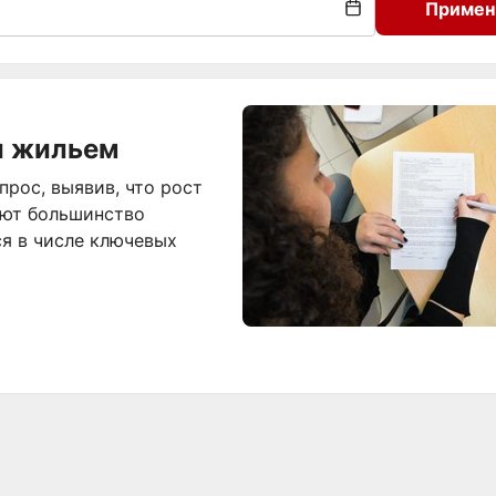
Примен
и жильем
рос, выявив, что рост
уют большинство
ся в числе ключевых