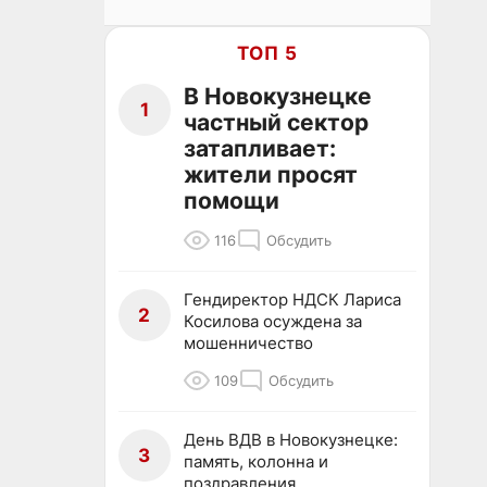
ТОП 5
В Новокузнецке
1
частный сектор
затапливает:
жители просят
помощи
116
Обсудить
Гендиректор НДСК Лариса
2
Косилова осуждена за
мошенничество
109
Обсудить
День ВДВ в Новокузнецке:
3
память, колонна и
поздравления