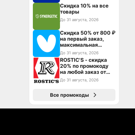
Скидка 10% на все
товары
До 31 августа, 2026
Скидка 50% от 800 ₽
на первый заказ,
максимальная
скидка 600 ₽
До 31 августа, 2026
ROSTIC'S - скидка
20% по промокоду
на любой заказ от
3199₽!
До 31 августа, 2026
Все промокоды