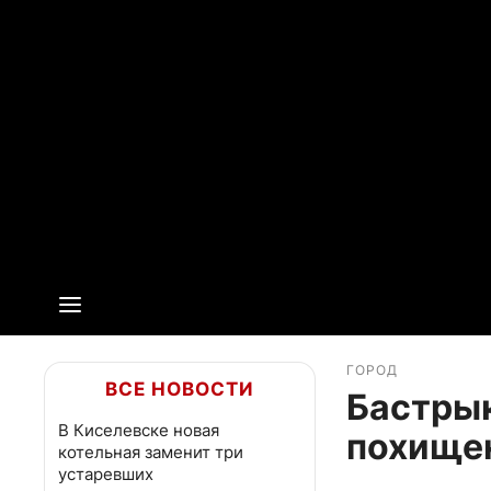
ГОРОД
ВСЕ НОВОСТИ
Бастрык
В Киселевске новая
похищен
котельная заменит три
устаревших