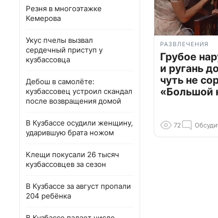
Резня в многоэтажке
Кемерова
Укус пчелы вызвал
РАЗВЛЕЧЕНИЯ
сердечный приступ у
Грубое на
кузбассовца
и ругань д
чуть не со
Дебош в самолёте:
«Большой 
кузбассовец устроил скандал
после возвращения домой
В Кузбассе осудили женщину,
72
Обсуди
ударившую брата ножом
Клещи покусали 26 тысяч
кузбассовцев за сезон
В Кузбассе за август пропали
204 ребёнка
В Кузбассе падает число