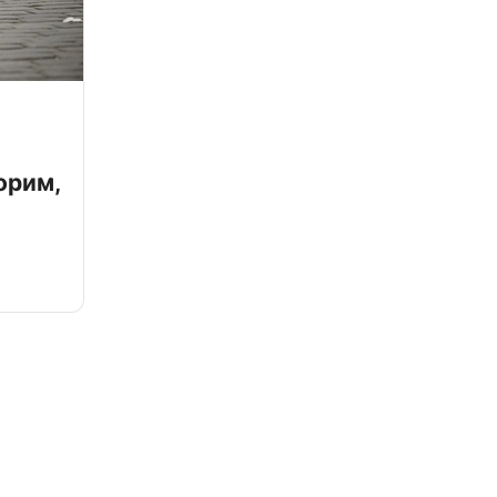
орим,