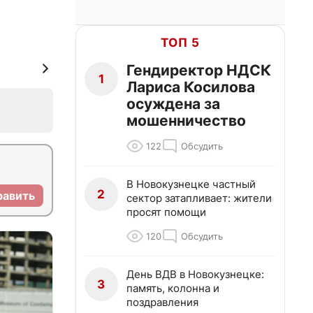
ТОП 5
Гендиректор НДСК
1
Лариса Косилова
осуждена за
мошенничество
122
Обсудить
В Новокузнецке частный
2
равить
сектор затапливает: жители
просят помощи
120
Обсудить
День ВДВ в Новокузнецке:
3
память, колонна и
поздравления