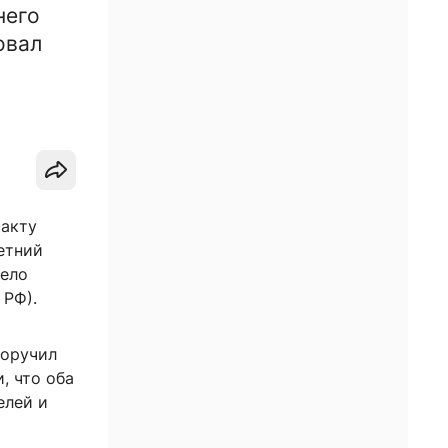
него
овал
факту
етний
Дело
 РФ).
поручил
, что оба
елей и