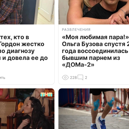
РАЗВЛЕЧЕНИЯ
тех, кто в
«Моя любимая пара!»
Гордон жестко
Ольга Бузова спустя 
по диагнозу
года воссоединилась
и довела ее до
бывшим парнем из
«ДОМа-2»
ить
228
2