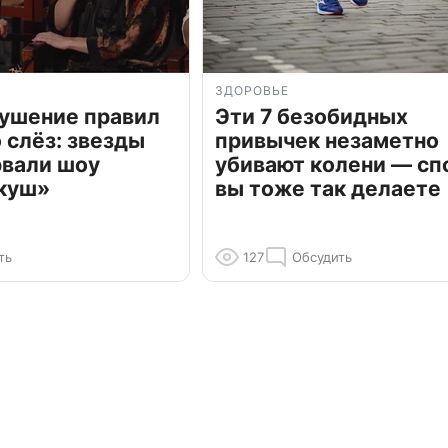
ЗДОРОВЬЕ
рушение правил
Эти 7 безобидных
о слёз: звезды
привычек незаметно
рвали шоу
убивают колени — сп
куш»
вы тоже так делаете
ть
127
Обсудить