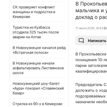
В Прокопьев
СК проверяет конфликт
мальчика и 
женщины и подростка в
доклад о ра
Кемерове
Туристка из Кузбасса
11 июня 2026, 16:43
отсудила 325 тысяч после
аварии на Алтае
Написать
В Новокузнецке начался рейд
«Встречная полоса»
В Прокопьевске
похищения 10-ле
В Новокузнецке начали
парни затолкали
асфальтировать Листвянское
квалифицировано
шоссе
Новокузнецкий шоу-балет
Председатель С
«Аура» покорил «Славянский
доложить о ходе
базар»
подозреваемых 
назначили необ
Стрелка из 90-х в Кемерове