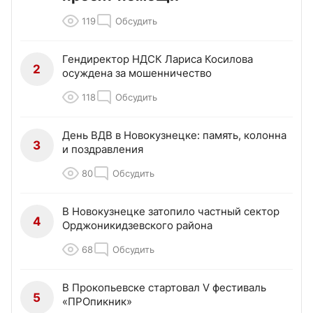
119
Обсудить
Гендиректор НДСК Лариса Косилова
2
осуждена за мошенничество
118
Обсудить
День ВДВ в Новокузнецке: память, колонна
3
и поздравления
80
Обсудить
В Новокузнецке затопило частный сектор
4
Орджоникидзевского района
68
Обсудить
В Прокопьевске стартовал V фестиваль
5
«ПРОпикник»