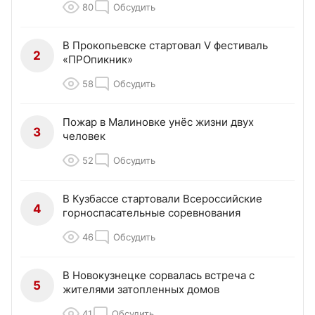
80
Обсудить
В Прокопьевске стартовал V фестиваль
2
«ПРОпикник»
58
Обсудить
Пожар в Малиновке унёс жизни двух
3
человек
52
Обсудить
В Кузбассе стартовали Всероссийские
4
горноспасательные соревнования
46
Обсудить
В Новокузнецке сорвалась встреча с
5
жителями затопленных домов
41
Обсудить