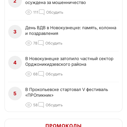
2
осуждена за мошенничество
111
Обсудить
День ВДВ в Новокузнецке: память, колонна
3
и поздравления
78
Обсудить
В Новокузнецке затопило частный сектор
4
Орджоникидзевского района
68
Обсудить
В Прокопьевске стартовал V фестиваль
5
«ПРОпикник»
58
Обсудить
ПРОМОКОДЫ