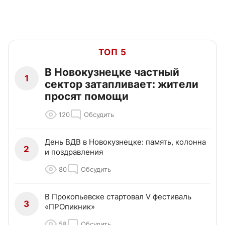
ТОП 5
В Новокузнецке частный
1
сектор затапливает: жители
просят помощи
120
Обсудить
День ВДВ в Новокузнецке: память, колонна
2
и поздравления
80
Обсудить
В Прокопьевске стартовал V фестиваль
3
«ПРОпикник»
58
Обсудить