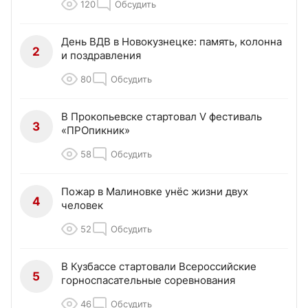
120
Обсудить
День ВДВ в Новокузнецке: память, колонна
2
и поздравления
80
Обсудить
В Прокопьевске стартовал V фестиваль
3
«ПРОпикник»
58
Обсудить
Пожар в Малиновке унёс жизни двух
4
человек
52
Обсудить
В Кузбассе стартовали Всероссийские
5
горноспасательные соревнования
46
Обсудить