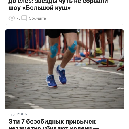
до слёз: звезды чуть не сорвали
шоу «Большой куш»
75
Обсудить
ЗДОРОВЬЕ
Эти 7 безобидных привычек
незаметно убивают колени —