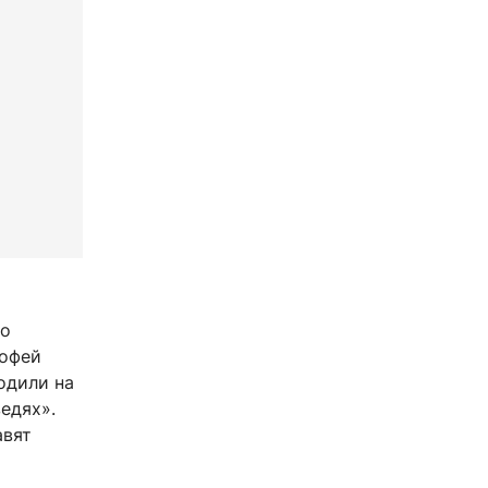
то
мофей
одили на
едях».
авят