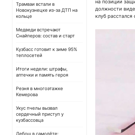
на позиции защи
Трамваи встали в
должности виде
Новокузнецке из-за ДТП на
клуб расстался
кольце
Медведи встречают
Снайперов: состав и старт
Кузбасс готовит к зиме 95%
теплосетей
Итоги недели: штрафы,
аптечки и память героя
Резня в многоэтажке
Кемерова
Укус пчелы вызвал
сердечный приступ у
кузбассовца
Дебош в самолёте: