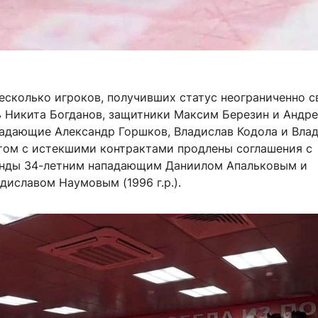
несколько игроков, получивших статус неограниченно 
рь Никита Богданов, защитники Максим Березин и Андр
падающие Александр Горшков, Владислав Кодола и Вла
этом с истекшими контрактами продлены соглашения с
нды 34-летним нападающим Даниилом Апальковым и
иславом Наумовым (1996 г.р.).