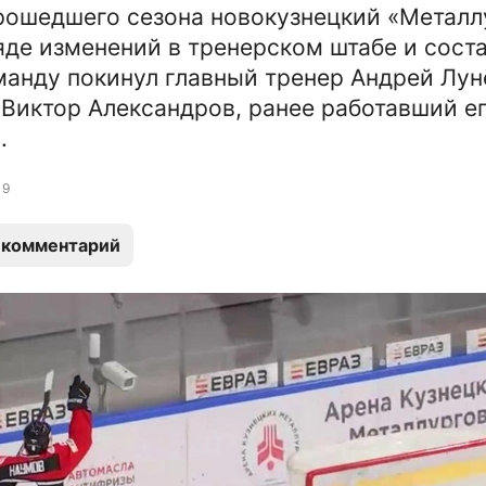
рошедшего сезона новокузнецкий «Металл
яде изменений в тренерском штабе и сост
манду покинул главный тренер Андрей Лунё
 Виктор Александров, ранее работавший е
.
9
 комментарий