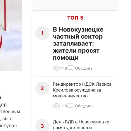
ТОП 5
В Новокузнецке
1
частный сектор
затапливает:
жители просят
помощи
119
Обсудить
Гендиректор НДСК Лариса
2
Косилова осуждена за
.
мошенничество
л
дор
118
Обсудить
ственным
, сын
День ВДВ в Новокузнецке:
ыступал
3
память, колонна и