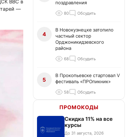
ЦСК ВВС в
поздравления
атарей —
80
Обсудить
В Новокузнецке затопило
4
частный сектор
Орджоникидзевского
района
68
Обсудить
В Прокопьевске стартовал V
5
фестиваль «ПРОпикник»
58
Обсудить
ПРОМОКОДЫ
Скидка 11% на все
курсы
До 31 августа, 2026