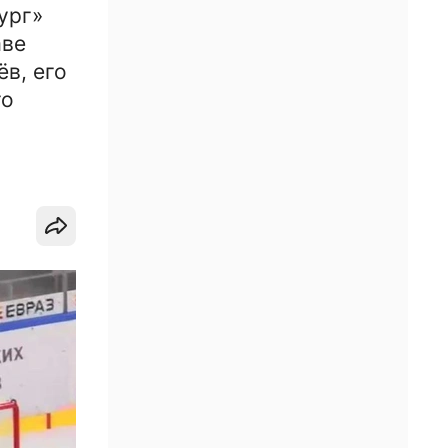
ург»
аве
в, его
го