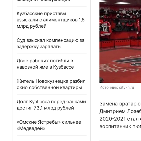
Кузбасские приставы
взыскали с алиментщиков 1,5
млрд рублей
Суд взыскал компенсацию за
задержку зарплаты
Двое рабочих погибли в
навозной яме в Кузбассе
Житель Новокузнецка разбил
окно собственной квартиры
Источник: 
city-n.ru
Долг Кузбасса перед банками
Замена вратарю
достиг 73,1 млрд рублей
Дмитрием Лозеб
2020-2021 стал
«Омские Ястребы» сильнее
воспитанник тюм
«Медведей»