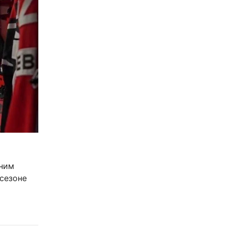
тним
сезоне