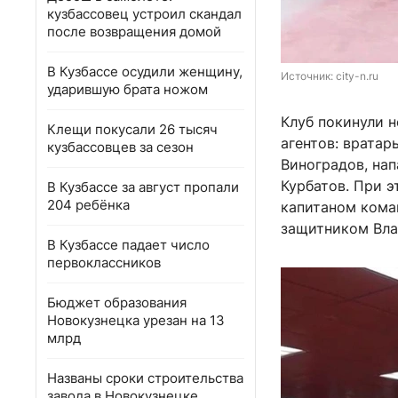
кузбассовец устроил скандал
после возвращения домой
В Кузбассе осудили женщину,
Источник: 
city-n.ru
ударившую брата ножом
Клуб покинули 
Клещи покусали 26 тысяч
агентов: врата
кузбассовцев за сезон
Виноградов, на
Курбатов. При 
В Кузбассе за август пропали
204 ребёнка
капитаном кома
защитником Влад
В Кузбассе падает число
первоклассников
Бюджет образования
Новокузнецка урезан на 13
млрд
Названы сроки строительства
завода в Новокузнецке