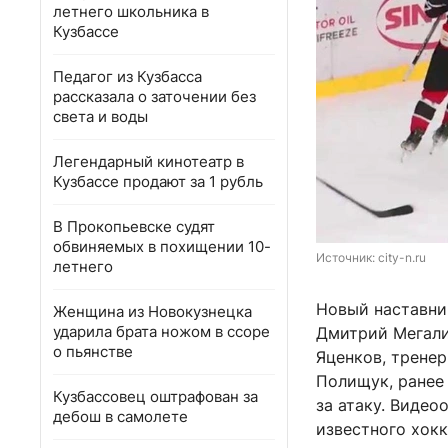
летнего школьника в
Кузбассе
Педагог из Кузбасса
рассказала о заточении без
света и воды
Легендарный кинотеатр в
Кузбассе продают за 1 рубль
В Прокопьевске судят
обвиняемых в похищении 10-
Источник: 
city-n.ru
летнего
Новый наставни
Женщина из Новокузнецка
ударила брата ножом в ссоре
Дмитрий Мегали
о пьянстве
Яценков, тренер
Полищук, ранее
Кузбассовец оштрафован за
за атаку. Видео
дебош в самолете
известного хок