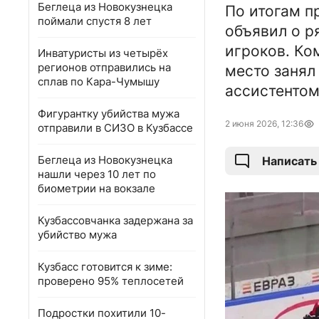
Беглеца из Новокузнецка
По итогам п
поймали спустя 8 лет
объявил о р
игроков. Ко
Инватуристы из четырёх
регионов отправились на
место занял
сплав по Кара-Чумышу
ассистентом
Фигурантку убийства мужа
2 июня 2026, 12:36
отправили в СИЗО в Кузбассе
Беглеца из Новокузнецка
Написать
нашли через 10 лет по
биометрии на вокзале
Кузбассовчанка задержана за
убийство мужа
Кузбасс готовится к зиме:
проверено 95% теплосетей
Подростки похитили 10-