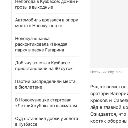
Непогода в Кузбассе: дожди и
грозы в выходные
Автомобиль врезался в опору
моста в Новокузнецке
Новокузнечанка
раскритиковала «Ниндзя
парк» в парке Гагарина
Добычу золота в Кузбассе
приостановили на 90 суток
Источник: 
city-n.ru
Партии распределили места
Ряд хоккеистов
в бюллетене
вратари Валери
В Новокузнецке стартовал
Крюков и Савел
«Летний кубок» по шахматам
лёд в главной к
Ожидается, что
Суд остановил добычу золота
костяк обороны
в Кузбассе