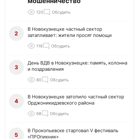
мошенничество
120
Обсудить
В Новокузнецке частный сектор
2
затапливает: жители просят помощи
119
Обсудить
День ВДВ в Новокузнецке: память, колонна
3
и поздравления
80
Обсудить
В Новокузнецке затопило частный сектор
4
Орджоникидзевского района
68
Обсудить
В Прокопьевске стартовал V фестиваль
5
«ПРОпикник»