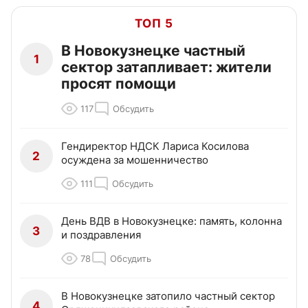
ТОП 5
В Новокузнецке частный
1
сектор затапливает: жители
просят помощи
117
Обсудить
Гендиректор НДСК Лариса Косилова
2
осуждена за мошенничество
111
Обсудить
День ВДВ в Новокузнецке: память, колонна
3
и поздравления
78
Обсудить
В Новокузнецке затопило частный сектор
4