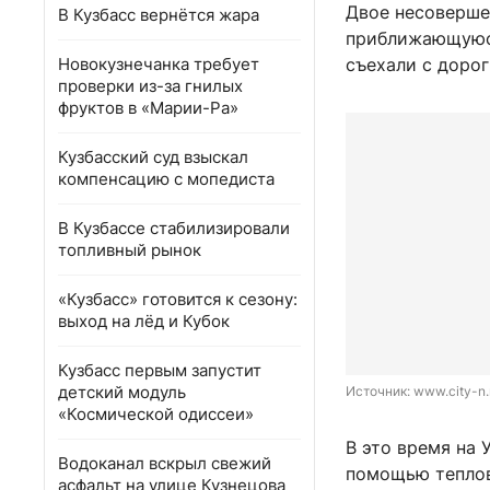
Двое несоверше
В Кузбасс вернётся жара
приближающуюся
Новокузнечанка требует
съехали с дорог
проверки из-за гнилых
фруктов в «Марии-Ра»
Кузбасский суд взыскал
компенсацию с мопедиста
В Кузбассе стабилизировали
топливный рынок
«Кузбасс» готовится к сезону:
выход на лёд и Кубок
Кузбасс первым запустит
детский модуль
Источник: 
www.city-n.
«Космической одиссеи»
В это время на 
Водоканал вскрыл свежий
помощью теплови
асфальт на улице Кузнецова