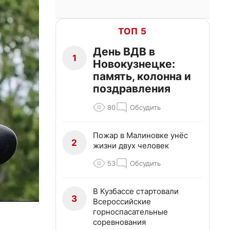
ТОП 5
День ВДВ в
1
Новокузнецке:
память, колонна и
поздравления
80
Обсудить
Пожар в Малиновке унёс
2
жизни двух человек
53
Обсудить
В Кузбассе стартовали
3
Всероссийские
горноспасательные
соревнования