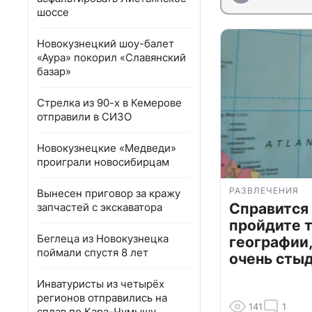
шоссе
Новокузнецкий шоу-балет
«Аура» покорил «Славянский
базар»
Стрелка из 90-х в Кемерове
отправили в СИЗО
Новокузнецкие «Медведи»
проиграли новосибирцам
РАЗВЛЕЧЕНИЯ
Вынесен приговор за кражу
Справится
запчастей с экскаватора
пройдите т
Беглеца из Новокузнецка
географии,
поймали спустя 8 лет
очень сты
Инватуристы из четырёх
регионов отправились на
141
1
сплав по Кара-Чумышу