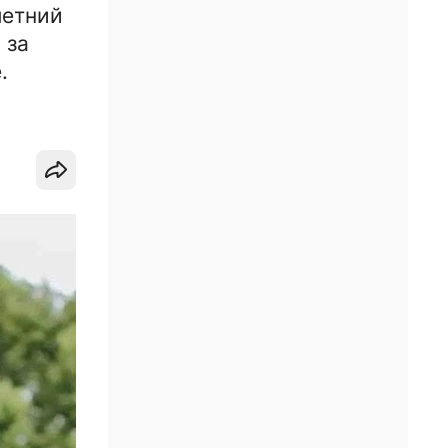
летний
 за
.