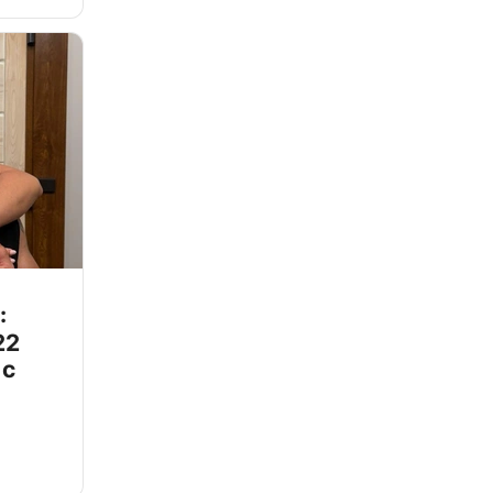
:
22
 с