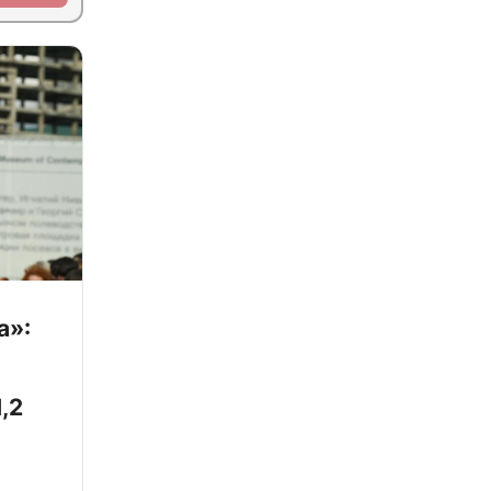
а»:
,2