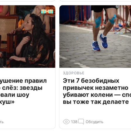
ЗДОРОВЬЕ
рушение правил
Эти 7 безобидных
о слёз: звезды
привычек незаметно
рвали шоу
убивают колени — сп
куш»
вы тоже так делаете
ть
138
Обсудить