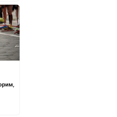
орим,