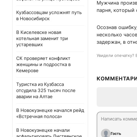
Мужчина произвё
парня, который 
Кузбассовцам усложнят путь
в Новосибирск
Осознав ошибку,
В Киселевске новая
несколько часо
котельная заменит три
задержан, в отн
устаревших
Увидели опечатку? 
СК проверяет конфликт
женщины и подростка в
Кемерове
КОММЕНТАР
Туристка из Кузбасса
отсудила 325 тысяч после
аварии на Алтае
В Новокузнецке начался рейд
«Встречная полоса»
В Новокузнецке начали
Гость
асфальтировать Листвянское