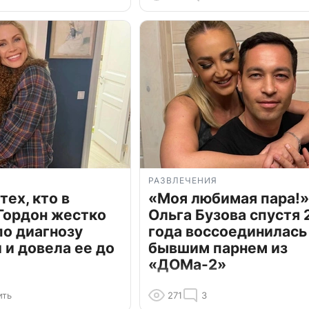
РАЗВЛЕЧЕНИЯ
тех, кто в
«Моя любимая пара!»
Гордон жестко
Ольга Бузова спустя 
по диагнозу
года воссоединилась
и довела ее до
бывшим парнем из
«ДОМа-2»
ить
271
3