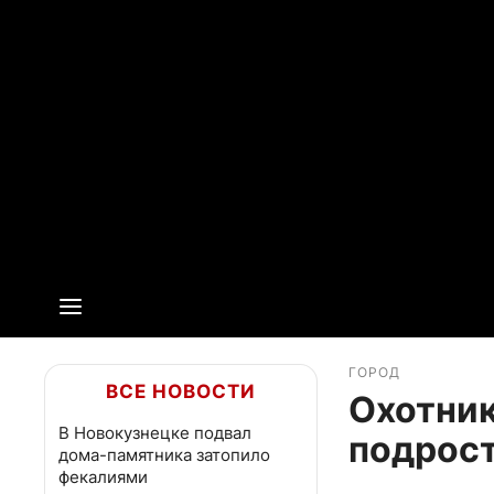
ГОРОД
ВСЕ НОВОСТИ
Охотник
В Новокузнецке подвал
подрост
дома-памятника затопило
фекалиями