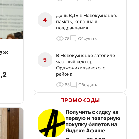
День ВДВ в Новокузнецке:
4
память, колонна и
поздравления
78
Обсудить
а»:
В Новокузнецке затопило
5
частный сектор
Орджоникидзевского
,2
района
68
Обсудить
ПРОМОКОДЫ
Получить скидку на
первую и повторную
покупку билетов на
Яндекс Афише