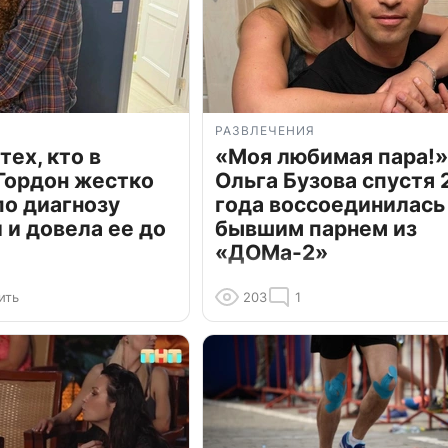
РАЗВЛЕЧЕНИЯ
тех, кто в
«Моя любимая пара!»
Гордон жестко
Ольга Бузова спустя 
по диагнозу
года воссоединилась
и довела ее до
бывшим парнем из
«ДОМа-2»
ить
203
1