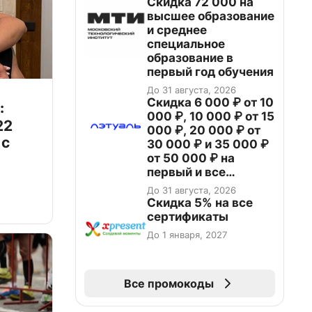
Скидка 72 000 на
высшее образование
и среднее
специальное
образование в
первый год обучения
До 31 августа, 2026
Скидка 6 000 ₽ от 10
:
000 ₽, 10 000 ₽ от 15
22
000 ₽, 20 000 ₽ от
 с
30 000 ₽ и 35 000 ₽
от 50 000 ₽ на
первый и все
повторные заказы по
До 31 августа, 2026
промокоду НАБЕРИ
Скидка 5% на все
сертификаты
До 1 января, 2027
Все промокоды