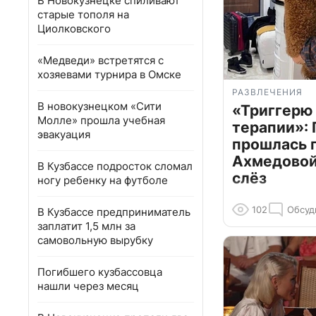
В Новокузнецке спиливают
старые тополя на
Циолковского
«Медведи» встретятся с
хозяевами турнира в Омске
РАЗВЛЕЧЕНИЯ
В новокузнецком «Сити
«Триггерю 
Молле» прошла учебная
терапии»: 
эвакуация
прошлась 
Ахмедовой 
В Кузбассе подросток сломал
слёз
ногу ребенку на футболе
102
Обсуд
В Кузбассе предприниматель
заплатит 1,5 млн за
самовольную вырубку
Погибшего кузбассовца
нашли через месяц