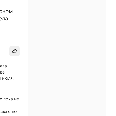
есном
ела
 два
иве
 июля,
х пока не
вшего по