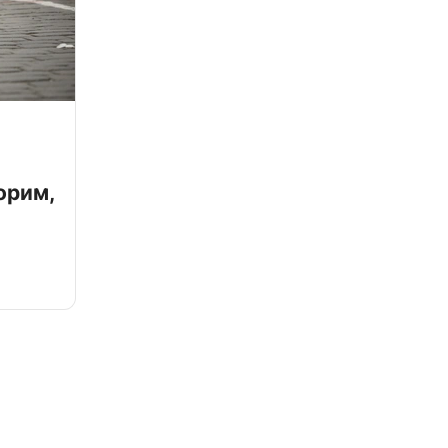
орим,