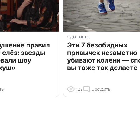
ЗДОРОВЬЕ
рушение правил
Эти 7 безобидных
о слёз: звезды
привычек незаметно
рвали шоу
убивают колени — сп
куш»
вы тоже так делаете
ть
122
Обсудить