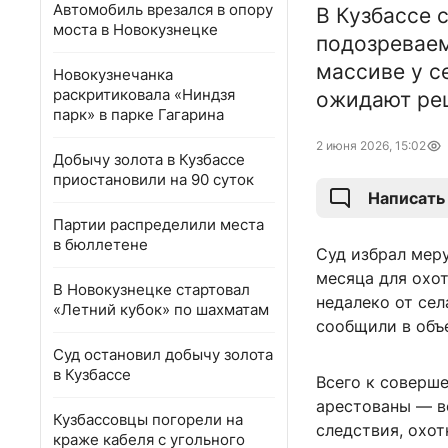
Автомобиль врезался в опору
В Кузбассе 
моста в Новокузнецке
подозреваем
массиве у с
Новокузнечанка
раскритиковала «Ниндзя
ожидают реш
парк» в парке Гагарина
2 июня 2026, 15:02
Добычу золота в Кузбассе
приостановили на 90 суток
Написать
Партии распределили места
в бюллетене
Суд избрал меру
месяца для охот
В Новокузнецке стартовал
недалеко от се
«Летний кубок» по шахматам
сообщили в объ
Суд остановил добычу золота
в Кузбассе
Всего к соверше
арестованы — в
Кузбассовцы погорели на
следствия, охо
краже кабеля с угольного