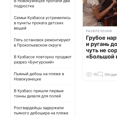
В Новокузнецке пропали два
подростка
Семьи Кузбасса устремились
в пункты проката детских
вещей
РАЗВЛЕЧЕНИЯ
Грубое на
Пять остановок ремонтируют
и ругань д
в Прокопьевском округе
чуть не со
«Большой 
В Кузбассе повторно продают
разрез «Бунгурский»
Пьяный дебош на пляже в
70
Обсуди
Новокузнецке
В Кузбасс пришли первые
тонны дизеля для полей
Росгвардейцы задержали
пьяного дебошира на пляже