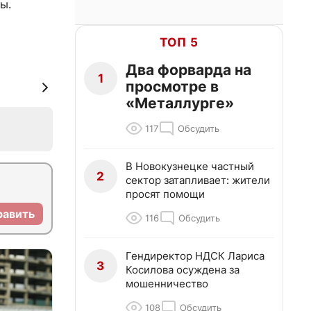
ы.
ТОП 5
Два форварда на
1
просмотре в
«Металлурге»
117
Обсудить
В Новокузнецке частный
2
сектор затапливает: жители
просят помощи
равить
116
Обсудить
Гендиректор НДСК Лариса
3
Косилова осуждена за
мошенничество
108
Обсудить