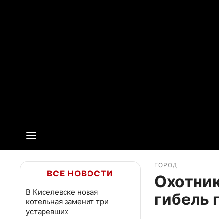
ГОРОД
ВСЕ НОВОСТИ
Охотник
В Киселевске новая
гибель 
котельная заменит три
устаревших