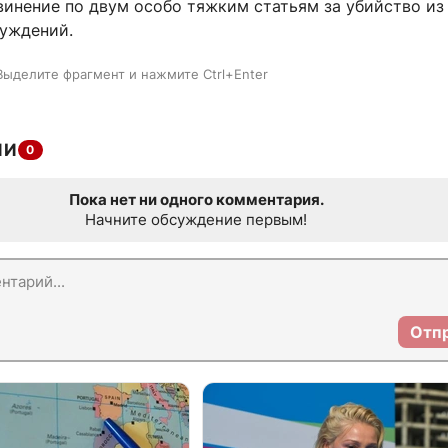
винение по двум особо тяжким статьям за убийство из
буждений.
Выделите фрагмент и нажмите Ctrl+Enter
ИИ
0
Пока нет ни одного комментария.
Начните обсуждение первым!
Отп