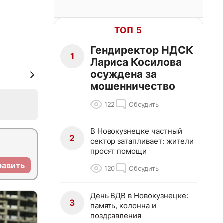
ТОП 5
Гендиректор НДСК
1
Лариса Косилова
осуждена за
мошенничество
122
Обсудить
В Новокузнецке частный
2
сектор затапливает: жители
просят помощи
равить
120
Обсудить
День ВДВ в Новокузнецке:
3
память, колонна и
поздравления