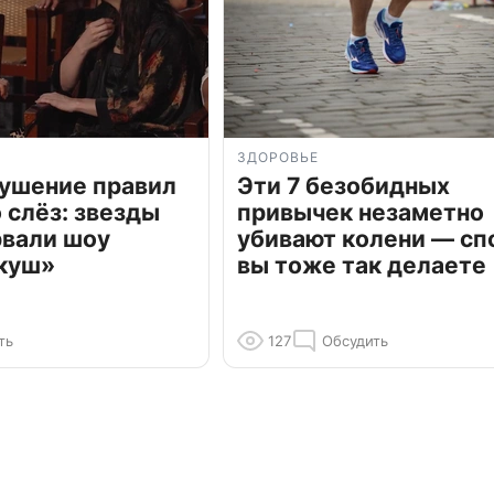
ЗДОРОВЬЕ
рушение правил
Эти 7 безобидных
о слёз: звезды
привычек незаметно
рвали шоу
убивают колени — сп
куш»
вы тоже так делаете
ть
127
Обсудить