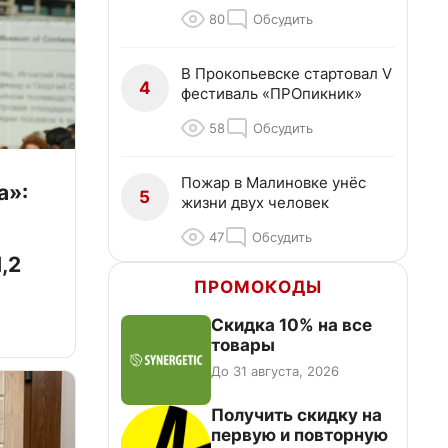
80
Обсудить
В Прокопьевске стартовал V
4
фестиваль «ПРОпикник»
58
Обсудить
Пожар в Малиновке унёс
а»:
5
жизни двух человек
47
Обсудить
,2
ПРОМОКОДЫ
Скидка 10% на все
товары
До 31 августа, 2026
Получить скидку на
первую и повторную