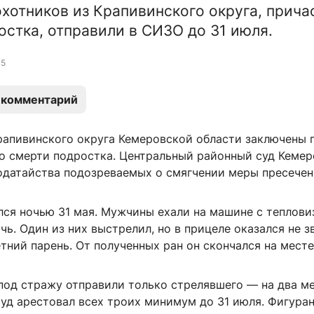
охотников из Крапивинского округа, прича
остка, отправили в СИЗО до 31 июля.
5
 комментарий
рапивинского округа Кемеровской области заключены 
 о смерти подростка. Центральный районный суд Кемер
одатайства подозреваемых о смягчении меры пресечен
лся ночью 31 мая. Мужчины ехали на машине с теплови
ь. Один из них выстрелил, но в прицеле оказался не зв
ний парень. От полученных ран он скончался на месте
под стражу отправили только стрелявшего — на два ме
суд арестовал всех троих минимум до 31 июля. Фигура