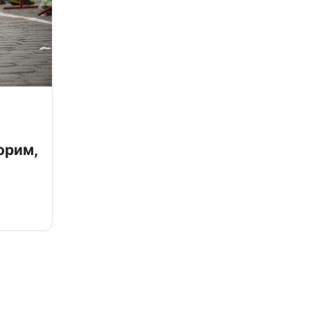
орим,