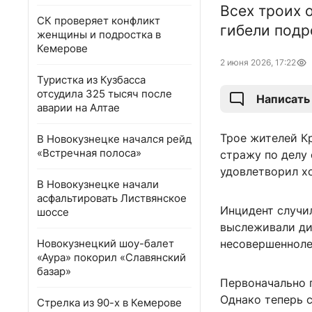
Всех троих 
СК проверяет конфликт
гибели подр
женщины и подростка в
Кемерове
2 июня 2026, 17:22
Туристка из Кузбасса
отсудила 325 тысяч после
Написать
аварии на Алтае
Трое жителей К
В Новокузнецке начался рейд
«Встречная полоса»
стражу по делу
удовлетворил х
В Новокузнецке начали
асфальтировать Листвянское
Инцидент случи
шоссе
выслеживали дич
Новокузнецкий шоу-балет
несовершеннолет
«Аура» покорил «Славянский
базар»
Первоначально 
Однако теперь 
Стрелка из 90-х в Кемерове