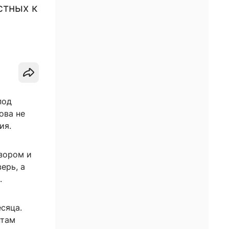
стных к
под
ова не
ия.
зором и
ерь, а
.
сяца.
нтам