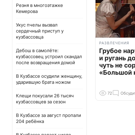
Резня в многоэтажке
Кемерова
Укус пчелы вызвал
сердечный приступ у
кузбассовца
РАЗВЛЕЧЕНИЯ
Грубое на
Дебош в самолёте:
кузбассовец устроил скандал
и ругань д
после возвращения домой
чуть не со
«Большой 
В Кузбассе осудили женщину,
ударившую брата ножом
72
Обсуди
Клещи покусали 26 тысяч
кузбассовцев за сезон
В Кузбассе за август пропали
204 ребёнка
В Кузбассе падает число