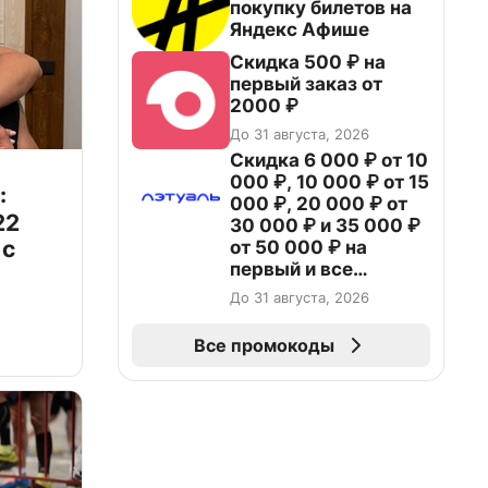
покупку билетов на
Яндекс Афише
Скидка 500 ₽ на
первый заказ от
2000 ₽
До 31 августа, 2026
Скидка 6 000 ₽ от 10
000 ₽, 10 000 ₽ от 15
:
000 ₽, 20 000 ₽ от
22
30 000 ₽ и 35 000 ₽
 с
от 50 000 ₽ на
первый и все
повторные заказы по
До 31 августа, 2026
промокоду НАБЕРИ
Все промокоды