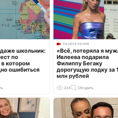
РАЗВЛЕЧЕНИЯ
 даже школьник:
«Всё, потеряла я муж
ест по
Ивлеева подарила
 в котором
Филиппу Бегаку
дно ошибиться
дорогущую лодку за 1
млн рублей
ть
224
Обсудить