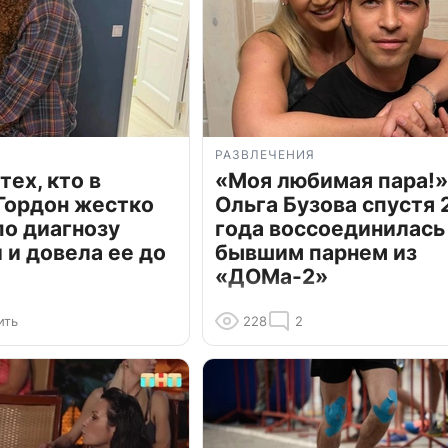
РАЗВЛЕЧЕНИЯ
тех, кто в
«Моя любимая пара!»
Гордон жестко
Ольга Бузова спустя 
по диагнозу
года воссоединилась
и довела ее до
бывшим парнем из
«ДОМа-2»
ить
228
2