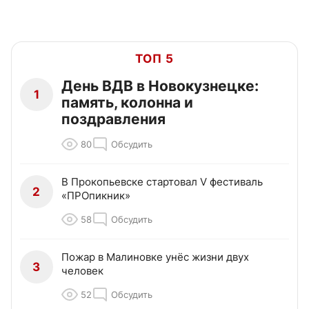
ТОП 5
День ВДВ в Новокузнецке:
1
память, колонна и
поздравления
80
Обсудить
В Прокопьевске стартовал V фестиваль
2
«ПРОпикник»
58
Обсудить
Пожар в Малиновке унёс жизни двух
3
человек
52
Обсудить