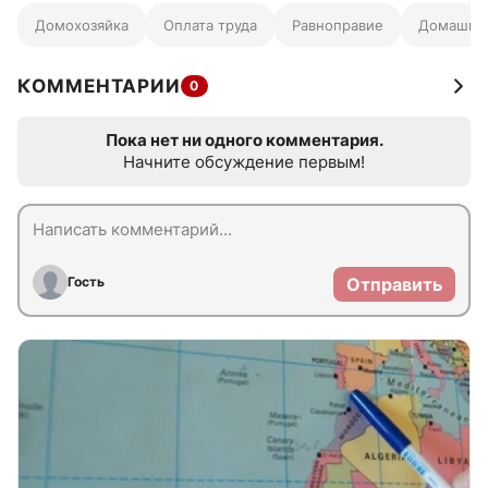
Домохозяйка
Оплата труда
Равноправие
Домашний
КОММЕНТАРИИ
0
Пока нет ни одного комментария.
Начните обсуждение первым!
Гость
Отправить