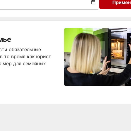
Примен
мье
сти обязательные
в то время как юрист
х мер для семейных