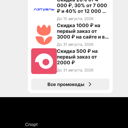
000 ₽, 30% от 7 000
₽ и 40% от 12 000 ₽
на первый и все
До 15 августа, 2026
повторные заказы по
Скидка 1000 ₽ на
промокоду ТРЕНД
первый заказ от
3000 ₽ на сайте и в
приложении
До 31 августа, 2026
Скидка 500 ₽ на
первый заказ от
2000 ₽
До 31 августа, 2026
Все промокоды
Спорт