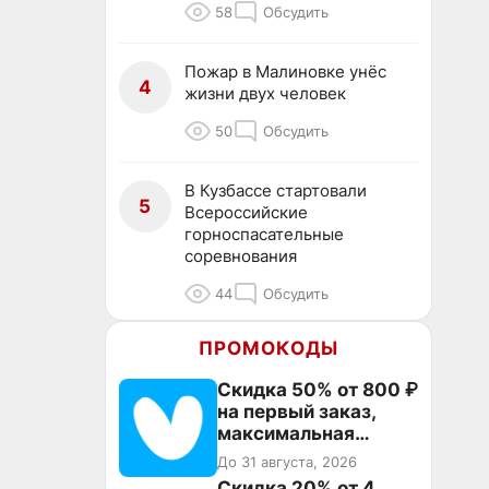
58
Обсудить
Пожар в Малиновке унёс
4
жизни двух человек
50
Обсудить
В Кузбассе стартовали
5
Всероссийские
горноспасательные
соревнования
44
Обсудить
ПРОМОКОДЫ
Скидка 50% от 800 ₽
на первый заказ,
максимальная
скидка 600 ₽
До 31 августа, 2026
Скидка 20% от 4