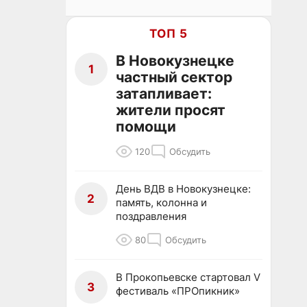
ТОП 5
В Новокузнецке
1
частный сектор
затапливает:
жители просят
помощи
120
Обсудить
День ВДВ в Новокузнецке:
2
память, колонна и
поздравления
80
Обсудить
В Прокопьевске стартовал V
3
фестиваль «ПРОпикник»