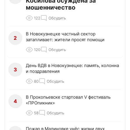
Косилова осуждена за
мошенничество
122
Обсудить
В Новокузнецке частный сектор
2
затапливает: жители просят помощи
120
Обсудить
День ВДВ в Новокузнецке: память, колонна
3
и поздравления
80
Обсудить
В Прокопьевске стартовал V фестиваль
4
«ПРОпикник»
58
Обсудить
Пожар в Малиновке унёс жизни двух