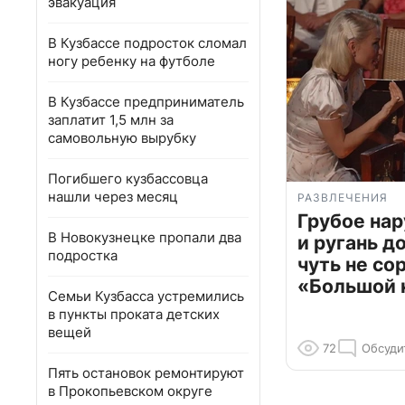
эвакуация
В Кузбассе подросток сломал
ногу ребенку на футболе
В Кузбассе предприниматель
заплатит 1,5 млн за
самовольную вырубку
Погибшего кузбассовца
нашли через месяц
РАЗВЛЕЧЕНИЯ
Грубое на
В Новокузнецке пропали два
и ругань д
подростка
чуть не со
«Большой 
Семьи Кузбасса устремились
в пункты проката детских
вещей
72
Обсуди
Пять остановок ремонтируют
в Прокопьевском округе