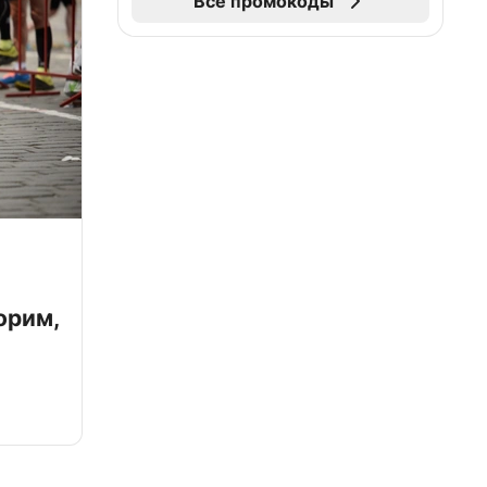
Все промокоды
орим,