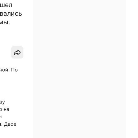
ошел
овались
мы.
ной. По
шу
ю на
ы
й. Двое