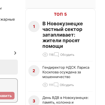
ы
ТОП 5
пожарные
В Новокузнецке
1
частный сектор
затапливает:
жители просят
помощи
116
Обсудить
Гендиректор НДСК Лариса
2
Косилова осуждена за
мошенничество
111
Обсудить
равить
День ВДВ в Новокузнецке:
3
память, колонна и