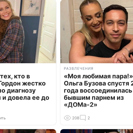
РАЗВЛЕЧЕНИЯ
тех, кто в
«Моя любимая пара!»
Гордон жестко
Ольга Бузова спустя 
по диагнозу
года воссоединилась
и довела ее до
бывшим парнем из
«ДОМа-2»
ить
208
2