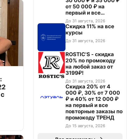
30 000 ₽ и 35 000 ₽
от 50 000 ₽ на
первый и все
повторные заказы по
До 31 августа, 2026
промокоду НАБЕРИ
Скидка 11% на все
курсы
До 31 августа, 2026
ROSTIC'S - скидка
20% по промокоду
на любой заказ от
3199₽!
:
До 31 августа, 2026
22
Скидка 20% от 4
000 ₽, 30% от 7 000
 с
₽ и 40% от 12 000 ₽
на первый и все
повторные заказы по
промокоду ТРЕНД
До 15 августа, 2026