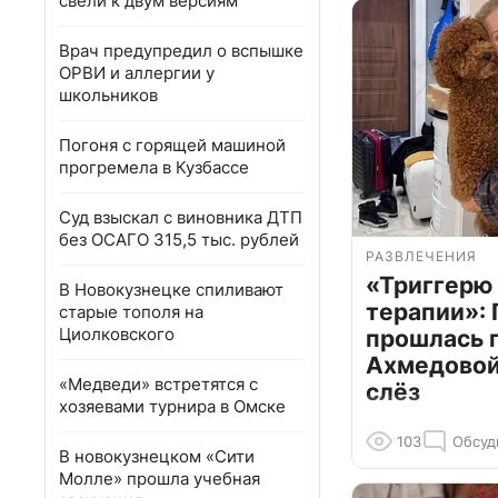
свели к двум версиям
Врач предупредил о вспышке
ОРВИ и аллергии у
школьников
Погоня с горящей машиной
прогремела в Кузбассе
Суд взыскал с виновника ДТП
без ОСАГО 315,5 тыс. рублей
РАЗВЛЕЧЕНИЯ
«Триггерю 
В Новокузнецке спиливают
терапии»: 
старые тополя на
Циолковского
прошлась 
Ахмедовой 
«Медведи» встретятся с
слёз
хозяевами турнира в Омске
103
Обсуд
В новокузнецком «Сити
Молле» прошла учебная