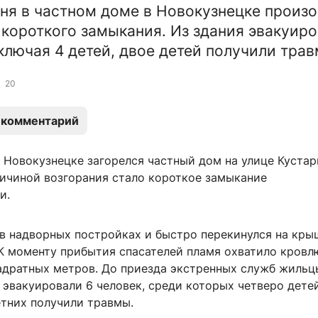
ня в частном доме в Новокузнецке произ
 короткого замыкания. Из здания эвакуир
включая 4 детей, двое детей получили трав
20
 комментарий
 Новокузнецке загорелся частный дом на улице Кустар
ичиной возгорания стало короткое замыкание
и.
 в надворных постройках и быстро перекинулся на кры
 К моменту прибытия спасателей пламя охватило кровл
адратных метров. До приезда экстренных служб жильц
эвакуировали 6 человек, среди которых четверо дете
тних получили травмы.