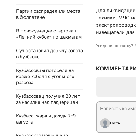
Для ликвидации
Партии распределили места
в бюллетене
техники. МЧС н
электропроводк
В Новокузнецке стартовал
извещатели для
«Летний кубок» по шахматам
Увидели опечатку? 
Суд остановил добычу золота
в Кузбассе
КОММЕНТАР
Кузбассовцы погорели на
краже кабеля с угольного
разреза
Кузбассовец получил 20 лет
за насилие над падчерицей
Кузбасс: жара и дожди 7-9
августа
Гость
Кузбасская мошенница