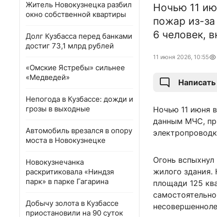
Житель Новокузнецка разбил
Ночью 11 ию
окно собственной квартиры
пожар из-за
6 человек, 
Долг Кузбасса перед банками
достиг 73,1 млрд рублей
11 июня 2026, 10:55
«Омские Ястребы» сильнее
«Медведей»
Написать
Непогода в Кузбассе: дожди и
грозы в выходные
Ночью 11 июня в
данным МЧС, пр
Автомобиль врезался в опору
электропроводк
моста в Новокузнецке
Огонь вспыхнул
Новокузнечанка
жилого здания.
раскритиковала «Ниндзя
парк» в парке Гагарина
площади 125 кв
самостоятельно 
Добычу золота в Кузбассе
несовершенноле
приостановили на 90 суток