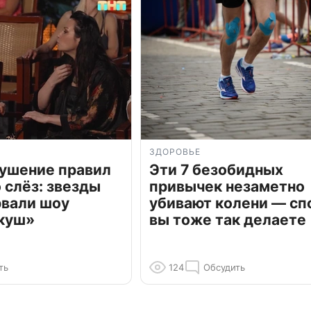
ЗДОРОВЬЕ
рушение правил
Эти 7 безобидных
о слёз: звезды
привычек незаметно
рвали шоу
убивают колени — сп
куш»
вы тоже так делаете
ть
124
Обсудить