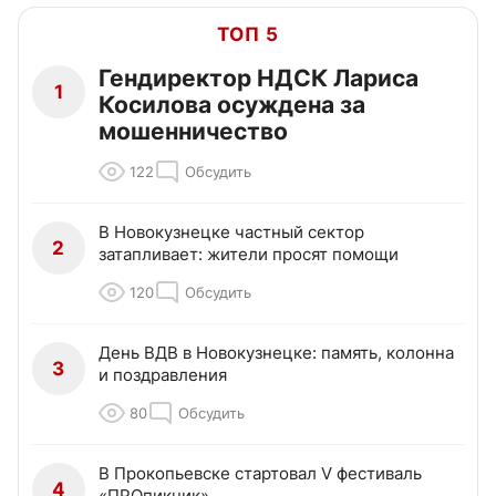
ТОП 5
Гендиректор НДСК Лариса
1
Косилова осуждена за
мошенничество
122
Обсудить
В Новокузнецке частный сектор
2
затапливает: жители просят помощи
120
Обсудить
День ВДВ в Новокузнецке: память, колонна
3
и поздравления
80
Обсудить
В Прокопьевске стартовал V фестиваль
4
«ПРОпикник»