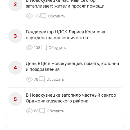
В Новокузнецке частный сектор
2
затапливает: жители просят помощи
116
Обсудить
Гендиректор НДСК Лариса Косилова
3
осуждена за мошенничество
108
Обсудить
День ВДВ в Новокузнецке: память, колонна
4
и поздравления
78
Обсудить
В Новокузнецке затопило частный сектор
5
Орджоникидзевского района
68
Обсудить