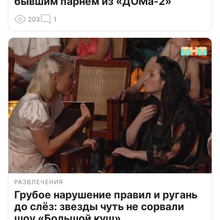
бывшим парнем из «ДОМа-2»
203
1
РАЗВЛЕЧЕНИЯ
Грубое нарушение правил и ругань
до слёз: звезды чуть не сорвали
шоу «Большой куш»