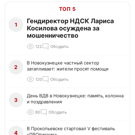
ТОП 5
Гендиректор НДСК Лариса
1
Косилова осуждена за
мошенничество
122
Обсудить
В Новокузнецке частный сектор
2
затапливает: жители просят помощи
120
Обсудить
День ВДВ в Новокузнецке: память, колонна
3
и поздравления
80
Обсудить
В Прокопьевске стартовал V фестиваль
4
«ПРОпикник»