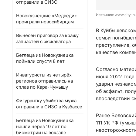
отправили в СИЗО
Источник: 
www.city-n.
Новокузнецкие «Медведи»
проиграли новосибирцам
В Куйбышевском
Вынесен приговор за кражу
семьи погибшег
запчастей с экскаватора
преступление, о
качестве компе
Беглеца из Новокузнецка
поймали спустя 8 лет
Согласно матери
Инватуристы из четырёх
июня 2022 года
регионов отправились на
ударил незнако
сплав по Кара-Чумышу
об асфальт, пол
впоследствии с
Фигурантку убийства мужа
отправили в СИЗО в Кузбассе
Ранее Беловский
Беглеца из Новокузнецка
111 УК РФ (умы
нашли через 10 лет по
неосторожности
биометрии на вокзале