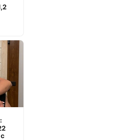
,2
:
22
 с