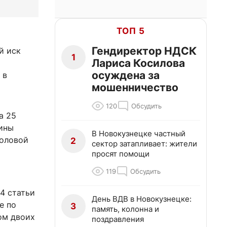
ТОП 5
Гендиректор НДСК
й иск
1
Лариса Косилова
осуждена за
 в
мошенничество
120
Обсудить
а 25
чины
В Новокузнецке частный
головой
2
сектор затапливает: жители
просят помощи
119
Обсудить
4 статьи
День ВДВ в Новокузнецке:
е по
3
память, колонна и
ом двоих
поздравления