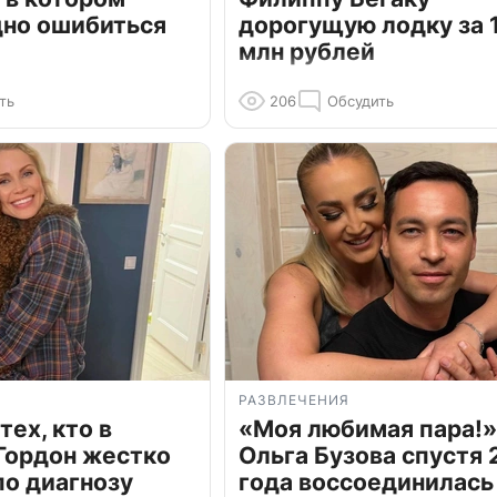
дно ошибиться
дорогущую лодку за 1
млн рублей
ть
206
Обсудить
РАЗВЛЕЧЕНИЯ
тех, кто в
«Моя любимая пара!»
Гордон жестко
Ольга Бузова спустя 
по диагнозу
года воссоединилась