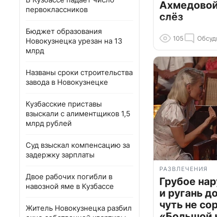
Ахмедовой 
первоклассников
слёз
Бюджет образования
105
Обсуд
Новокузнецка урезан на 13
млрд
Названы сроки строительства
завода в Новокузнецке
Кузбасские приставы
взыскали с алиментщиков 1,5
млрд рублей
Суд взыскал компенсацию за
задержку зарплаты
РАЗВЛЕЧЕНИЯ
Двое рабочих погибли в
Грубое на
навозной яме в Кузбассе
и ругань д
чуть не со
Житель Новокузнецка разбил
«Большой 