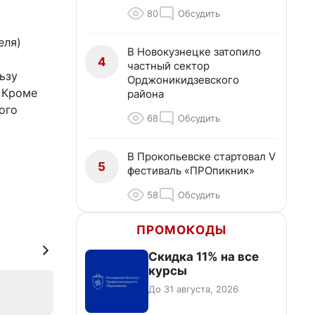
80
Обсудить
еля)
В Новокузнецке затопило
4
частный сектор
ьзу
Орджоникидзевского
. Кроме
района
ого
68
Обсудить
В Прокопьевске стартовал V
5
фестиваль «ПРОпикник»
58
Обсудить
ПРОМОКОДЫ
Скидка 11% на все
курсы
До 31 августа, 2026