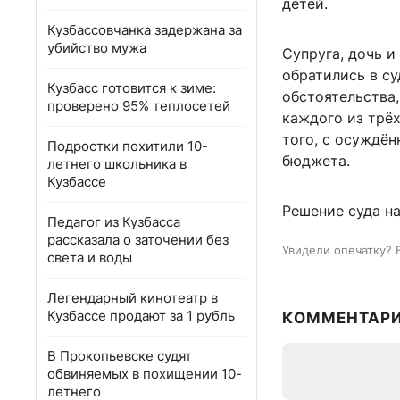
детей.
Кузбассовчанка задержана за
убийство мужа
Супруга, дочь и
обратились в с
Кузбасс готовится к зиме:
обстоятельства,
проверено 95% теплосетей
каждого из трёх
того, с осуждён
Подростки похитили 10-
бюджета.
летнего школьника в
Кузбассе
Решение суда на
Педагог из Кузбасса
рассказала о заточении без
Увидели опечатку? 
света и воды
Легендарный кинотеатр в
Кузбассе продают за 1 рубль
КОММЕНТАР
В Прокопьевске судят
обвиняемых в похищении 10-
летнего