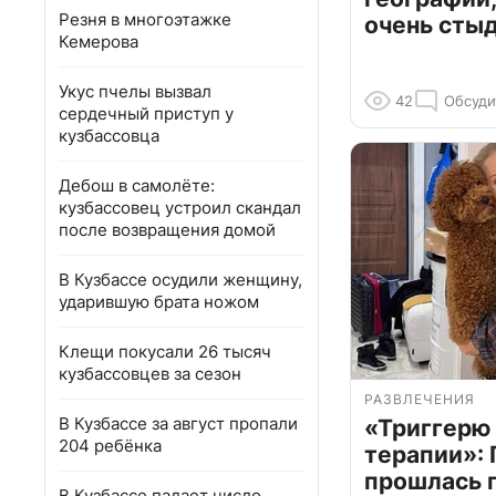
Резня в многоэтажке
очень сты
Кемерова
Укус пчелы вызвал
42
Обсуди
сердечный приступ у
кузбассовца
Дебош в самолёте:
кузбассовец устроил скандал
после возвращения домой
В Кузбассе осудили женщину,
ударившую брата ножом
Клещи покусали 26 тысяч
кузбассовцев за сезон
РАЗВЛЕЧЕНИЯ
В Кузбассе за август пропали
«Триггерю 
204 ребёнка
терапии»: 
прошлась 
В Кузбассе падает число