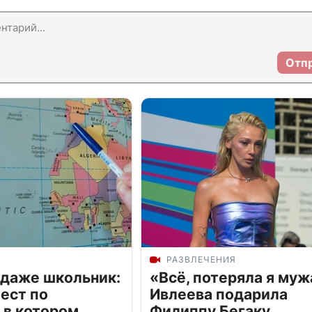
Отп
РАЗВЛЕЧЕНИЯ
 даже школьник:
«Всё, потеряла я муж
ест по
Ивлеева подарила
 в котором
Филиппу Бегаку