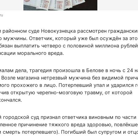
ru
 районном суде Новокузнецка рассмотрен граждански
о мужчины. Ответчик, который уже был осуждён за это
бязан выплатить четверо с половиной миллиона рублей
нсации морального вреда.
алам дела, трагедия произошла в Белове в ночь с 24 н
. Возле магазина нетрезвый мужчина без видимой при
мого прохожего в лицо. Потерпевший упал и ударился 
учив открытую черепно-мозговую травму, от которой
кончался.
 городской суд признал ответчика виновным по части 
шленное причинение тяжкого вреда здоровью, повлёкше
 смерть потерпевшего). Погибший был супругом и отц