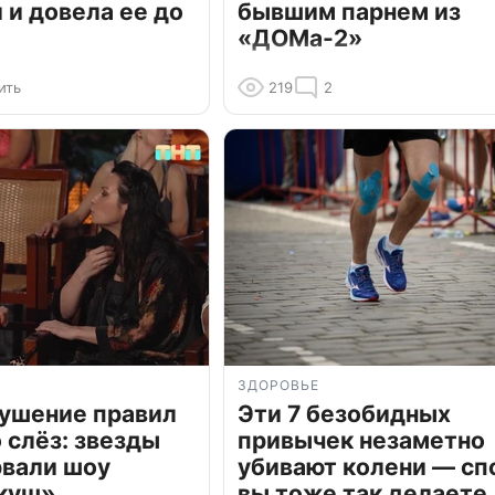
и довела ее до
бывшим парнем из
«ДОМа-2»
ить
219
2
ЗДОРОВЬЕ
рушение правил
Эти 7 безобидных
о слёз: звезды
привычек незаметно
рвали шоу
убивают колени — сп
куш»
вы тоже так делаете