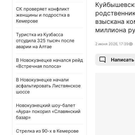
Куйбышевски
СК проверяет конфликт
родственник
женщины и подростка в
взыскана ко
Кемерове
миллиона ру
Туристка из Кузбасса
отсудила 325 тысяч после
2 июня 2026, 17:39
аварии на Алтае
Написать
В Новокузнецке начался рейд
«Встречная полоса»
В Новокузнецке начали
асфальтировать Листвянское
шоссе
Новокузнецкий шоу-балет
«Аура» покорил «Славянский
базар»
Стрелка из 90-х в Кемерове