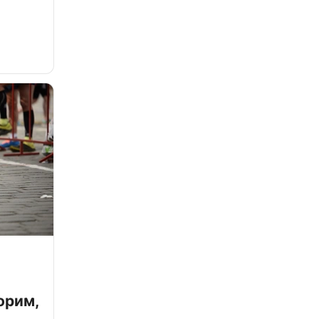
орим,