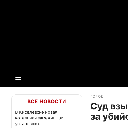
ГОРОД
ВСЕ НОВОСТИ
Суд взы
В Киселевске новая
за убий
котельная заменит три
устаревших