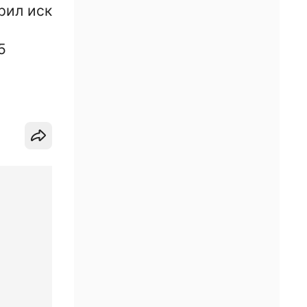
рил иск
5