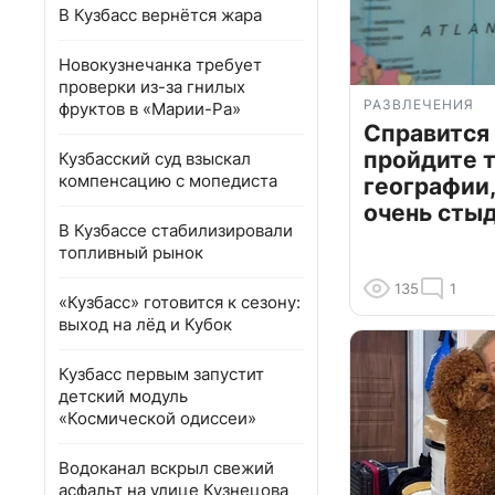
В Кузбасс вернётся жара
Новокузнечанка требует
проверки из-за гнилых
РАЗВЛЕЧЕНИЯ
фруктов в «Марии-Ра»
Справится
пройдите т
Кузбасский суд взыскал
компенсацию с мопедиста
географии,
очень сты
В Кузбассе стабилизировали
топливный рынок
135
1
«Кузбасс» готовится к сезону:
выход на лёд и Кубок
Кузбасс первым запустит
детский модуль
«Космической одиссеи»
Водоканал вскрыл свежий
асфальт на улице Кузнецова