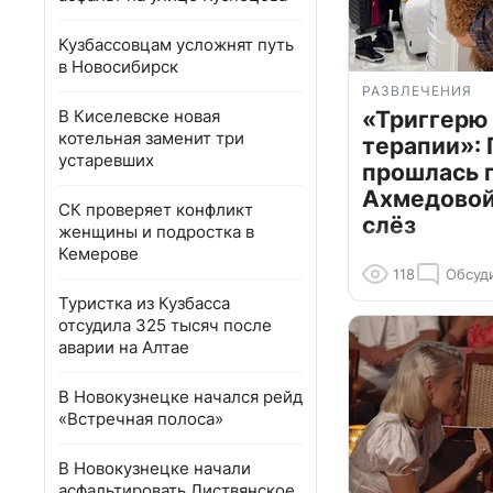
Кузбассовцам усложнят путь
в Новосибирск
РАЗВЛЕЧЕНИЯ
В Киселевске новая
«Триггерю 
котельная заменит три
терапии»: 
устаревших
прошлась 
Ахмедовой 
СК проверяет конфликт
слёз
женщины и подростка в
Кемерове
118
Обсуд
Туристка из Кузбасса
отсудила 325 тысяч после
аварии на Алтае
В Новокузнецке начался рейд
«Встречная полоса»
В Новокузнецке начали
асфальтировать Листвянское