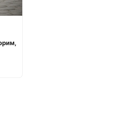
орим,