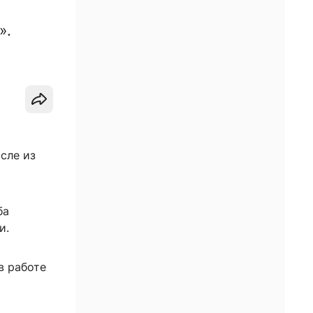
».
сле из
ба
и.
в работе