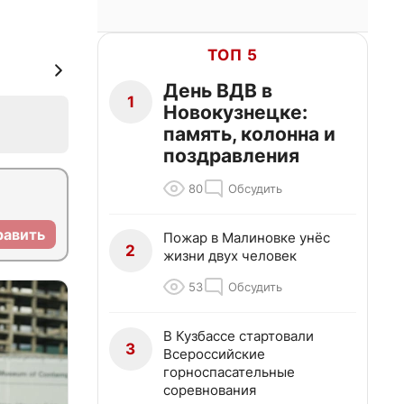
ТОП 5
День ВДВ в
1
Новокузнецке:
память, колонна и
поздравления
80
Обсудить
равить
Пожар в Малиновке унёс
2
жизни двух человек
53
Обсудить
В Кузбассе стартовали
3
Всероссийские
горноспасательные
соревнования