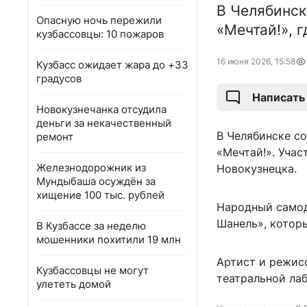
В Челябинск
Опасную ночь пережили
«Мечтай!», 
кузбассовцы: 10 пожаров
16 июня 2026, 15:58
Кузбасс ожидает жара до +33
градусов
Написать
Новокузнечанка отсудила
деньги за некачественный
В Челябинске с
ремонт
«Мечтай!». Учас
Железнодорожник из
Новокузнецка.
Мундыбаша осуждён за
хищение 100 тыс. рублей
Народный самод
Шанель», котор
В Кузбассе за неделю
мошенники похитили 19 млн
Артист и режис
Кузбассовцы не могут
театральной ла
улететь домой