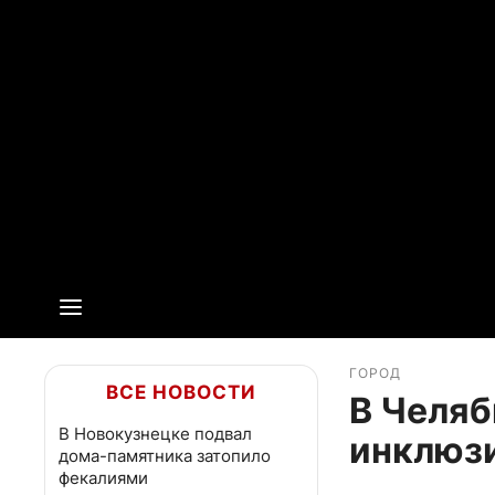
ГОРОД
ВСЕ НОВОСТИ
В Челяб
В Новокузнецке подвал
инклюз
дома-памятника затопило
фекалиями