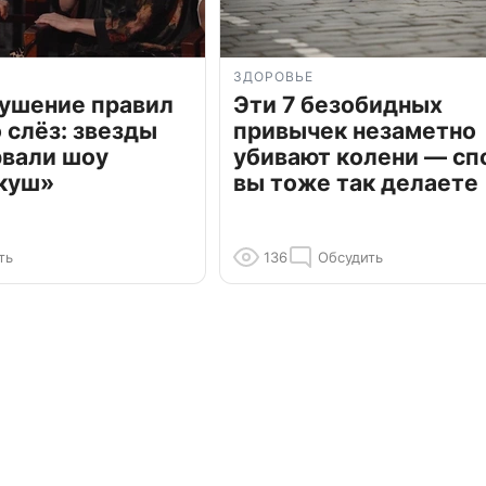
ЗДОРОВЬЕ
рушение правил
Эти 7 безобидных
о слёз: звезды
привычек незаметно
рвали шоу
убивают колени — сп
куш»
вы тоже так делаете
ть
136
Обсудить