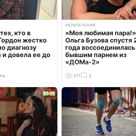
РАЗВЛЕЧЕНИЯ
тех, кто в
«Моя любимая пара!»
Гордон жестко
Ольга Бузова спустя 
по диагнозу
года воссоединилась
и довела ее до
бывшим парнем из
«ДОМа-2»
ить
271
3