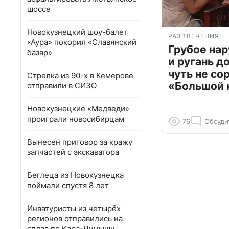
шоссе
Новокузнецкий шоу-балет
РАЗВЛЕЧЕНИЯ
«Аура» покорил «Славянский
Грубое на
базар»
и ругань д
чуть не со
Стрелка из 90-х в Кемерове
«Большой 
отправили в СИЗО
Новокузнецкие «Медведи»
проиграли новосибирцам
76
Обсуди
Вынесен приговор за кражу
запчастей с экскаватора
Беглеца из Новокузнецка
поймали спустя 8 лет
Инватуристы из четырёх
регионов отправились на
сплав по Кара-Чумышу