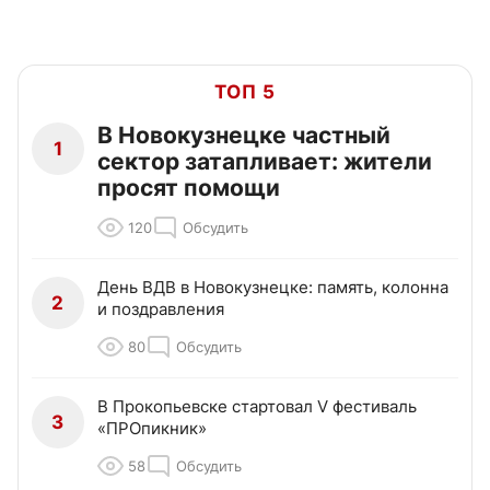
ТОП 5
В Новокузнецке частный
1
сектор затапливает: жители
просят помощи
120
Обсудить
День ВДВ в Новокузнецке: память, колонна
2
и поздравления
80
Обсудить
В Прокопьевске стартовал V фестиваль
3
«ПРОпикник»
58
Обсудить