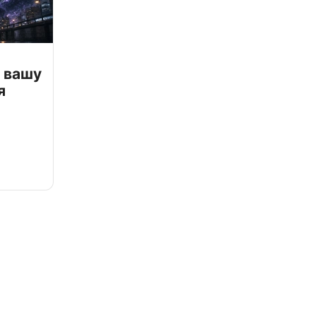
 вашу
я