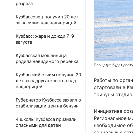
разреза
Кузбассовец получил 20 лет
за насилие над падчерицей
Кузбасс: жара и дожди 7-9
августа
Кузбасская мошенница
родила невидимого ребёнка
Площадка будет досту
Кузбасский отчим получил 20
Работы по орга
лет за надругательство над
падчерицей
стартовали в Ке
трибуны стадио
Губернатор Кузбасса заявил о
стабилизации цен на бензин
Инициатива соз
Региональное м
4 школы Кузбасса признали
опасными для детей
необходимое об
социальных сет