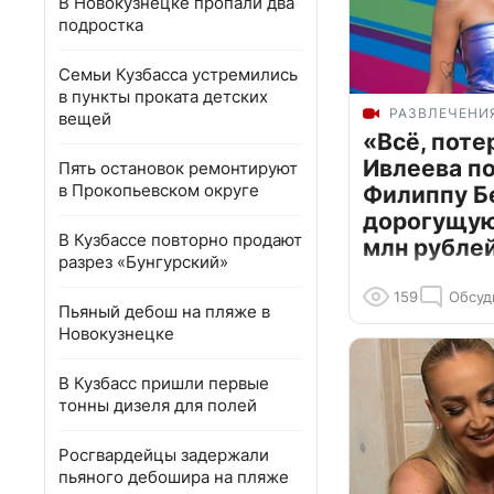
В Новокузнецке пропали два
подростка
Семьи Кузбасса устремились
в пункты проката детских
РАЗВЛЕЧЕНИ
вещей
«Всё, поте
Ивлеева п
Пять остановок ремонтируют
в Прокопьевском округе
Филиппу Б
дорогущую 
В Кузбассе повторно продают
млн рубле
разрез «Бунгурский»
159
Обсуд
Пьяный дебош на пляже в
Новокузнецке
В Кузбасс пришли первые
тонны дизеля для полей
Росгвардейцы задержали
пьяного дебошира на пляже