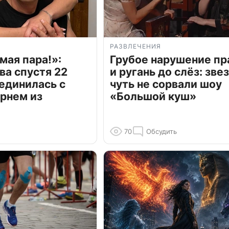
РАЗВЛЕЧЕНИЯ
мая пара!»:
Грубое нарушение пр
ва спустя 22
и ругань до слёз: зве
единилась с
чуть не сорвали шоу
рнем из
«Большой куш»
70
Обсудить