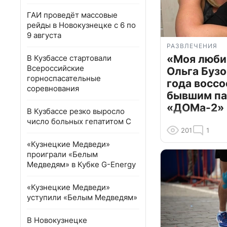
ГАИ проведёт массовые
рейды в Новокузнецке с 6 по
9 августа
РАЗВЛЕЧЕНИЯ
«Моя люби
В Кузбассе стартовали
Всероссийские
Ольга Бузо
горноспасательные
года воссо
соревнования
бывшим па
«ДОМа-2»
В Кузбассе резко выросло
число больных гепатитом С
201
1
«Кузнецкие Медведи»
проиграли «Белым
Медведям» в Кубке G-Energy
«Кузнецкие Медведи»
уступили «Белым Медведям»
В Новокузнецке