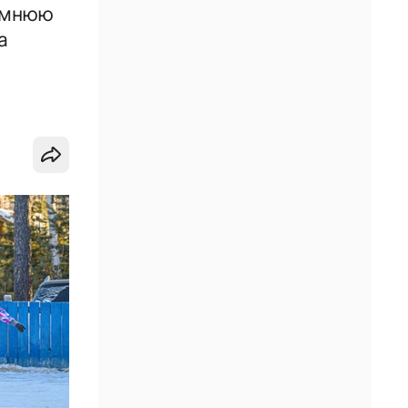
зимнюю
а