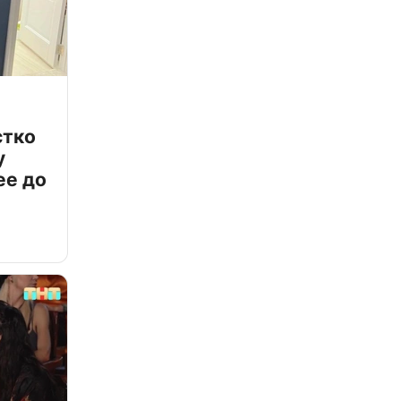
стко
у
ее до