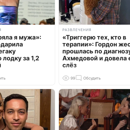
Я
РАЗВЛЕЧЕНИЯ
ряла я мужа»:
«Триггерю тех, кто в
одарила
терапии»: Гордон же
егаку
прошлась по диагноз
лодку за 1,2
Ахмедовой и довела 
й
слёз
ить
99
Обсудить