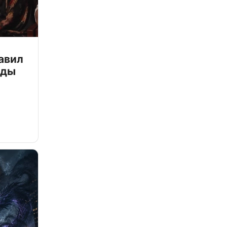
авил
зды