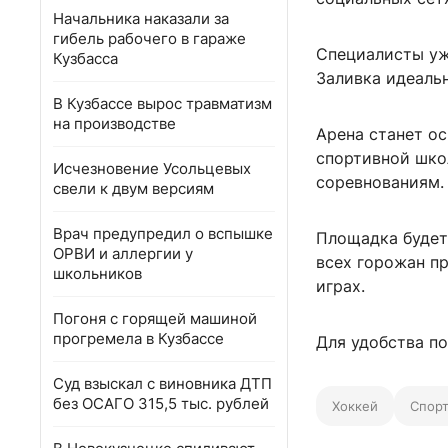
Начальника наказали за
гибель рабочего в гараже
Специалисты уж
Кузбасса
Заливка идеаль
В Кузбассе вырос травматизм
на производстве
Арена станет о
спортивной шко
Исчезновение Усольцевых
соревнованиям.
свели к двум версиям
Врач предупредил о вспышке
Площадка будет
ОРВИ и аллергии у
всех горожан пр
школьников
играх.
Погоня с горящей машиной
прогремела в Кузбассе
Для удобства по
Суд взыскал с виновника ДТП
без ОСАГО 315,5 тыс. рублей
Хоккей
Спорт