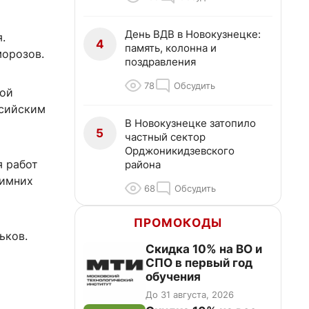
День ВДВ в Новокузнецке:
.
4
память, колонна и
морозов.
поздравления
78
Обсудить
ной
ссийским
В Новокузнецке затопило
5
частный сектор
Орджоникидзевского
я работ
района
зимних
68
Обсудить
ПРОМОКОДЫ
ьков.
Скидка 10% на ВО и
СПО в первый год
обучения
До 31 августа, 2026