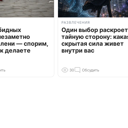
РАЗВЛЕЧЕНИЯ
обидных
Один выбор раскроет
незаметно
тайную сторону: кака
олени — спорим,
скрытая сила живет
к делаете
внутри вас
ить
30
Обсудить