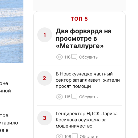
ТОП 5
Два форварда на
1
просмотре в
«Металлурге»
116
Обсудить
В Новокузнецке частный
2
сектор затапливает: жители
оне
просят помощи
очной
115
Обсудить
Гендиректор НДСК Лариса
тов.
3
Косилова осуждена за
ставило
мошенничество
ва в
108
Обсудить