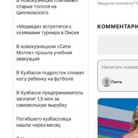
В Новокузнецке спиливают
Увидели опечатку? 
старые тополя на
Циолковского
«Медведи» встретятся с
КОММЕНТАР
хозяевами турнира в Омске
В новокузнецком «Сити
Молле» прошла учебная
эвакуация
В Кузбассе подросток сломал
ногу ребенку на футболе
Гость
В Кузбассе предприниматель
заплатит 1,5 млн за
самовольную вырубку
Погибшего кузбассовца
нашли через месяц